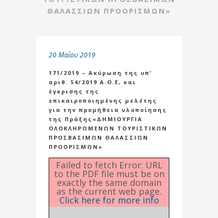
ΘΑΛΑΣΣΙΩΝ ΠΡΟΟΡΙΣΜΩΝ»
20 Μαΐου 2019
171/2019 – Ακύρωση της υπ’
αριθ. 54/2019 Α.Ο.Ε, και
έγκρισης της
επικαιροποιημένης μελέτης
για την προμήθεια υλοποίησης
της Πράξης«ΔΗΜΙΟΥΡΓΙΑ
ΟΛΟΚΛΗΡΩΜΕΝΩΝ ΤΟΥΡΙΣΤΙΚΩΝ
ΠΡΟΣΒΑΣΙΜΩΝ ΘΑΛΑΣΣΙΩΝ
ΠΡΟΟΡΙΣΜΩΝ»
Failed to fetch Error: URL
to the PDF file must be on
exactly the same domain
as the current web page.
Click here for more info