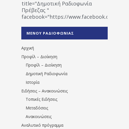
title="Δημοτική Ραδιοφωνία
Πρέβεζας "
facebook="https://www.facebook.co
%CE%A1%CE%B1%CE%B4%CE%B9%CE%BF%
%CE%A0%CF%81%CE%AD%CE%B2%CE%B5%
ΜΕΝΟΥ ΡΑΔΙΟΦΩΝΙΑΣ
1531194763766854/" artist="" ]
Αρχική
Προφίλ – Διοίκηση
Προφίλ – Διοίκηση
Δημοτική Ραδιοφωνία
Ιστορία
Ειδήσεις – Ανακοινώσεις
Τοπικές Ειδήσεις
Μεταδόσεις
Ανακοινώσεις
Αναλυτικό πρόγραμμα