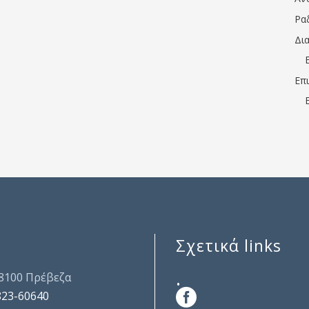
Ρα
Δι
Επ
Σχετικά links
.
48100 Πρέβεζα
823-60640