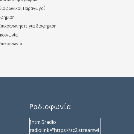
διοφωνικοί Παραγωγοί
αφήμιση
Επικοινωνήστε για διαφήμιση
ικοινωνία
Επικοινωνία
Ραδιοφωνία
[html5radio
radiolink="https://sc2.streamwi