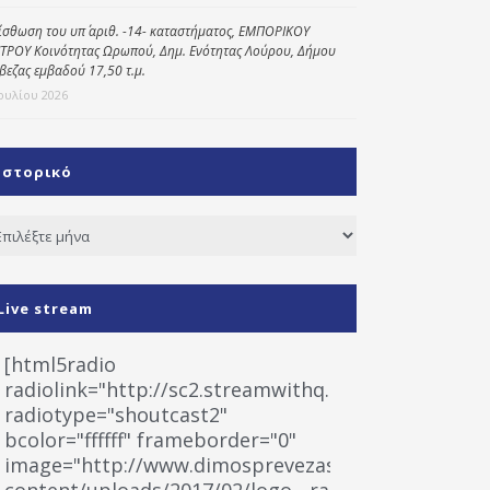
ίσθωση του υπ΄ αριθ. -14- καταστήματος, ΕΜΠΟΡΙΚΟΥ
ΤΡΟΥ Κοινότητας Ωρωπού, Δημ. Ενότητας Λούρου, Δήμου
βεζας εμβαδού 17,50 τ.μ.
Ιουλίου 2026
Ιστορικό
τορικό
Live stream
[html5radio
radiolink="http://sc2.streamwithq.com:8028/stream
radiotype="shoutcast2"
bcolor="ffffff" frameborder="0"
image="http://www.dimosprevezas.gr/wp-
content/uploads/2017/02/logo__radiofonias.jpg"