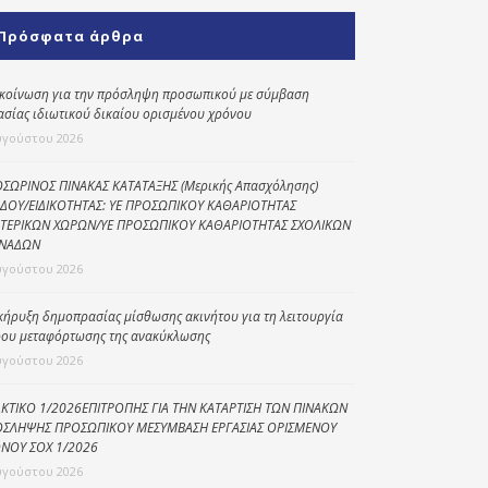
Κοινωνικό
Πρόσφατα άρθρα
παντοπωλείο
Kοινωνικό
κοίνωση για την πρόσληψη προσωπικού με σύμβαση
φαρμακείο
ασίας ιδιωτικού δικαίου ορισμένου χρόνου
υγούστου 2026
Πρόγραμμα
“Βοήθεια στο σπίτι”
ΣΩΡΙΝΟΣ ΠΙΝΑΚΑΣ ΚΑΤΑΤΑΞΗΣ (Μερικής Απασχόλησης)
ΔΟΥ/ΕΙΔΙΚΟΤΗΤΑΣ: ΥΕ ΠΡΟΣΩΠΙΚΟΥ ΚΑΘΑΡΙΟΤΗΤΑΣ
Κέντρο Ημερήσιας
ΤΕΡΙΚΩΝ ΧΩΡΩΝ/ΥΕ ΠΡΟΣΩΠΙΚΟΥ ΚΑΘΑΡΙΟΤΗΤΑΣ ΣΧΟΛΙΚΩΝ
Φροντίδας
ΝΑΔΩΝ
Ηλικιωμένων
υγούστου 2026
(Κ.Η.Φ.Η.) Πρέβεζας
κήρυξη δημοπρασίας μίσθωσης ακινήτου για τη λειτουργία
ου μεταφόρτωσης της ανακύκλωσης
υγούστου 2026
ΚΤΙΚΟ 1/2026ΕΠΙΤΡΟΠΗΣ ΓΙΑ ΤΗΝ ΚΑΤΑΡΤΙΣΗ ΤΩΝ ΠΙΝΑΚΩΝ
ΣΛΗΨΗΣ ΠΡΟΣΩΠΙΚΟΥ ΜΕΣΥΜΒΑΣΗ ΕΡΓΑΣΙΑΣ ΟΡΙΣΜΕΝΟΥ
ΝΟΥ ΣΟΧ 1/2026
υγούστου 2026