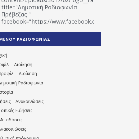
title="Δημοτική Ραδιοφωνία
Πρέβεζας "
facebook="https://www.facebook.com/%CE%9
%CE%A1%CE%B1%CE%B4%CE%B9%CE%BF%CF%86
%CE%A0%CF%81%CE%AD%CE%B2%CE%B5%CE%B6%
ΜΕΝΟΥ ΡΑΔΙΟΦΩΝΙΑΣ
1531194763766854/" artist="" ]
χική
οφίλ – Διοίκηση
Προφίλ – Διοίκηση
Δημοτική Ραδιοφωνία
Ιστορία
δήσεις – Ανακοινώσεις
Τοπικές Ειδήσεις
Μεταδόσεις
Ανακοινώσεις
αλυτικό πρόγραμμα