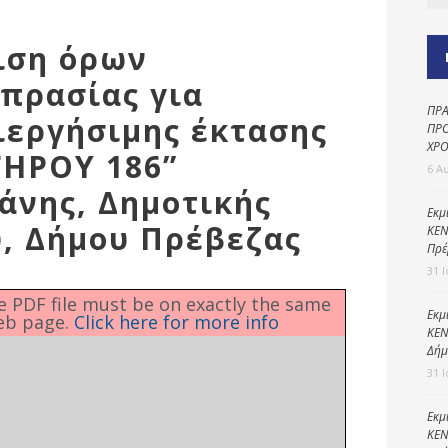
Καθαριότητα και
περιβάλλον
ιση όρων
Δημοτική
αστυνομία
πρασίας για
ΠΡΑ
Γραφείο εσόδων
ιεργήσιμης έκτασης
ΠΡΟ
ΧΡΟ
Παιδικοί σταθμοί
ΓΗΡΟΥ 186”
6 Α
Πολιτική
άνης, Δημοτικής
προστασία
Εκμ
, Δήμου Πρέβεζας
ΚΕΝ
Πρέ
31 
he PDF file must be on exactly the same
Εκμ
eb page.
Click here for more info
ΚΕΝ
Δήμ
31 
Εκμ
ΚΕΝ