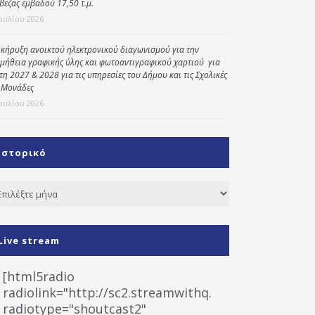
βεζας εμβαδού 17,50 τ.μ.
Ιουλίου 2026
κήρυξη ανοικτού ηλεκτρονικού διαγωνισμού για την
μήθεια γραφικής ύλης και φωτοαντιγραφικού χαρτιού για
έτη 2027 & 2028 για τις υπηρεσίες του Δήμου και τις Σχολικές
 Μονάδες
Ιουλίου 2026
Ιστορικό
τορικό
Live stream
[html5radio
radiolink="http://sc2.streamwithq.com:8028/stream
radiotype="shoutcast2"