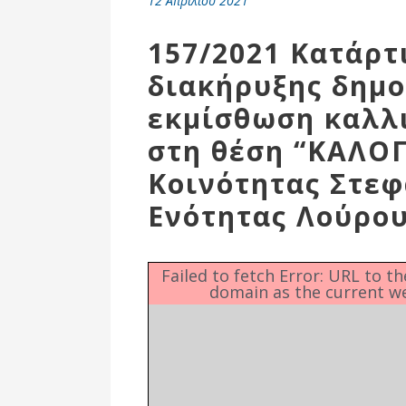
12 Απριλίου 2021
Επιτροπή
Δημοτικές
157/2021 Κατάρτ
Ενότητες
διακήρυξης δημο
εκμίσθωση καλλ
στη θέση “ΚΑΛΟ
Κοινότητας Στεφ
Ενότητας Λούρου
Failed to fetch Error: URL to t
domain as the current w
Αθλητικές
Υποδομές
Αθλητικές
Εκδηλώσεις