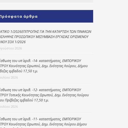
Κοινωνικό
παντοπωλείο
Πρόσφατα άρθρα
Kοινωνικό
φαρμακείο
ΚΤΙΚΟ 1/2026ΕΠΙΤΡΟΠΗΣ ΓΙΑ ΤΗΝ ΚΑΤΑΡΤΙΣΗ ΤΩΝ ΠΙΝΑΚΩΝ
ΣΛΗΨΗΣ ΠΡΟΣΩΠΙΚΟΥ ΜΕΣΥΜΒΑΣΗ ΕΡΓΑΣΙΑΣ ΟΡΙΣΜΕΝΟΥ
Πρόγραμμα
ΝΟΥ ΣΟΧ 1/2026
“Βοήθεια στο σπίτι”
υγούστου 2026
Κέντρο Ημερήσιας
ίσθωση του υπ΄ αριθ. -14- καταστήματος, ΕΜΠΟΡΙΚΟΥ
Φροντίδας
ΤΡΟΥ Κοινότητας Ωρωπού, Δημ. Ενότητας Λούρου, Δήμου
Ηλικιωμένων
βεζας εμβαδού 17,50 τ.μ.
(Κ.Η.Φ.Η.) Πρέβεζας
Ιουλίου 2026
ίσθωση του υπ΄ αριθ. -12- καταστήματος, ΕΜΠΟΡΙΚΟΥ
ΤΡΟΥ Τοπικής Κοινότητας Ωρωπού, Δημ. Ενότητας Λούρου
ου Πρέβεζας εμβαδού 17,50 τ.μ.
Ιουλίου 2026
ίσθωση του υπ΄ αριθ. -11- καταστήματος, ΕΜΠΟΡΙΚΟΥ
ΤΡΟΥ Κοινότητας Ωρωπού, Δημ. Ενότητας Λούρου Δήμου