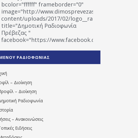
bcolor="ffffff" frameborder="0"
image="http://www.dimosprevezas.gr/wp-
content/uploads/2017/02/logo__radiofonias.jpg"
title="Δημοτική Ραδιοφωνία
Πρέβεζας "
facebook="https://www.facebook.com/%CE%9
%CE%A1%CE%B1%CE%B4%CE%B9%CE%BF%CF%86
%CE%A0%CF%81%CE%AD%CE%B2%CE%B5%CE%B6%
ΜΕΝΟΥ ΡΑΔΙΟΦΩΝΙΑΣ
1531194763766854/" artist="" ]
χική
οφίλ – Διοίκηση
Προφίλ – Διοίκηση
Δημοτική Ραδιοφωνία
Ιστορία
δήσεις – Ανακοινώσεις
Τοπικές Ειδήσεις
Μεταδόσεις