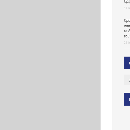
Πρέ
31 
Προ
ύ
προ
ζας
τα 
του
ίου
21 
Ισ