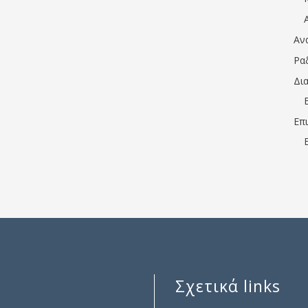
Αν
Ρα
Δι
Επ
Σχετικά links