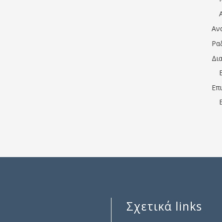
Αν
Ρα
Δι
Επ
Σχετικά links