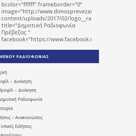
bcolor="ffffff" frameborder="0"
image="http://www.dimosprevezas.gr/wp-
content/uploads/2017/02/logo__radiofonias.jpg"
title="Δημοτική Ραδιοφωνία
Πρέβεζας "
facebook="https://www.facebook.com/%CE%9
%CE%A1%CE%B1%CE%B4%CE%B9%CE%BF%CF%86
%CE%A0%CF%81%CE%AD%CE%B2%CE%B5%CE%B6%
ΜΕΝΟΥ ΡΑΔΙΟΦΩΝΙΑΣ
1531194763766854/" artist="" ]
χική
οφίλ – Διοίκηση
Προφίλ – Διοίκηση
Δημοτική Ραδιοφωνία
Ιστορία
δήσεις – Ανακοινώσεις
Τοπικές Ειδήσεις
Μεταδόσεις