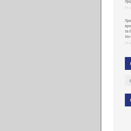
Πρέ
31 
Προ
ύ
προ
ζας
τα 
του
ίου
21 
Ισ