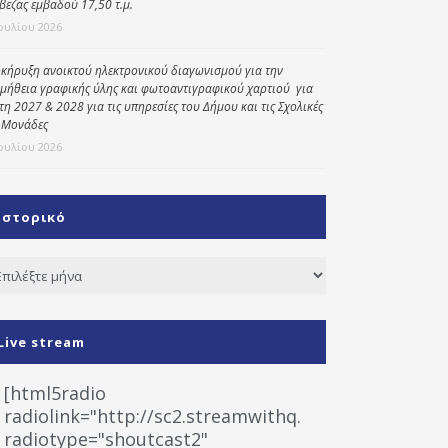
βεζας εμβαδού 17,50 τ.μ.
Ιουλίου 2026
κήρυξη ανοικτού ηλεκτρονικού διαγωνισμού για την
μήθεια γραφικής ύλης και φωτοαντιγραφικού χαρτιού για
έτη 2027 & 2028 για τις υπηρεσίες του Δήμου και τις Σχολικές
 Μονάδες
Ιουλίου 2026
Ιστορικό
τορικό
Live stream
[html5radio
radiolink="http://sc2.streamwithq.com:8028/stream
radiotype="shoutcast2"