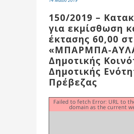
14 Μαΐου 2019
Επιτροπή
Δημοτικές
150/2019 – Κατ
Ενότητες
για εκμίσθωση κ
έκτασης 60,00 στ
«ΜΠΑΡΜΠΑ-ΑΥΛ
Δημοτικής Κοινό
Δημοτικής Ενότη
Πρέβεζας
Αθλητικές
Failed to fetch Error: URL to t
domain as the current w
Υποδομές
Αθλητικές
Εκδηλώσεις