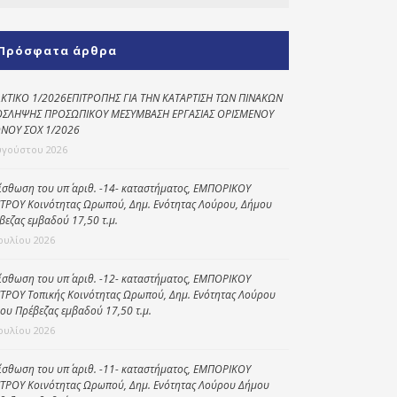
Κοινωνικό
παντοπωλείο
Πρόσφατα άρθρα
Kοινωνικό
φαρμακείο
ΚΤΙΚΟ 1/2026ΕΠΙΤΡΟΠΗΣ ΓΙΑ ΤΗΝ ΚΑΤΑΡΤΙΣΗ ΤΩΝ ΠΙΝΑΚΩΝ
ΣΛΗΨΗΣ ΠΡΟΣΩΠΙΚΟΥ ΜΕΣΥΜΒΑΣΗ ΕΡΓΑΣΙΑΣ ΟΡΙΣΜΕΝΟΥ
Πρόγραμμα
ΝΟΥ ΣΟΧ 1/2026
“Βοήθεια στο σπίτι”
υγούστου 2026
Κέντρο Ημερήσιας
ίσθωση του υπ΄ αριθ. -14- καταστήματος, ΕΜΠΟΡΙΚΟΥ
Φροντίδας
ΤΡΟΥ Κοινότητας Ωρωπού, Δημ. Ενότητας Λούρου, Δήμου
Ηλικιωμένων
βεζας εμβαδού 17,50 τ.μ.
(Κ.Η.Φ.Η.) Πρέβεζας
Ιουλίου 2026
ίσθωση του υπ΄ αριθ. -12- καταστήματος, ΕΜΠΟΡΙΚΟΥ
ΤΡΟΥ Τοπικής Κοινότητας Ωρωπού, Δημ. Ενότητας Λούρου
ου Πρέβεζας εμβαδού 17,50 τ.μ.
Ιουλίου 2026
ίσθωση του υπ΄ αριθ. -11- καταστήματος, ΕΜΠΟΡΙΚΟΥ
ΤΡΟΥ Κοινότητας Ωρωπού, Δημ. Ενότητας Λούρου Δήμου