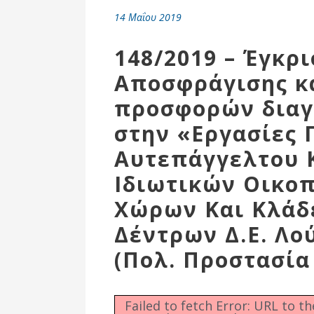
Επιτροπή
14 Μαΐου 2019
Δημοτικές
Ενότητες
148/2019 – Έγκρ
Αποσφράγισης κ
προσφορών διαγ
στην «Εργασίες
Αυτεπάγγελτου 
Ιδιωτικών Οικο
Χώρων Και Κλάδ
Δέντρων Δ.Ε. Λο
Αθλητικές
Υποδομές
(Πολ. Προστασία
Αθλητικές
Εκδηλώσεις
Failed to fetch Error: URL to t