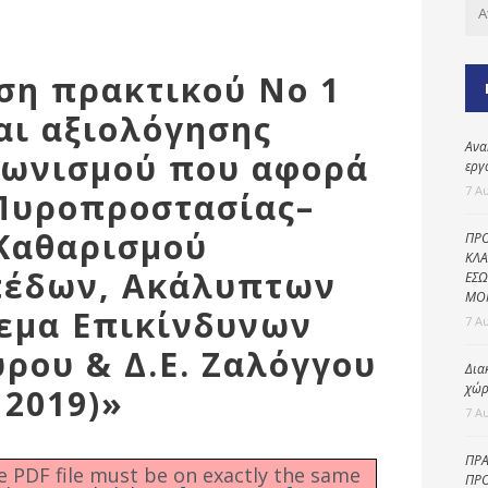
Καθαριότητα και
περιβάλλον
Δημοτική
ιση πρακτικού Νο 1
αστυνομία
αι αξιολόγησης
Γραφείο εσόδων
Ανα
ωνισμού που αφορά
Παιδικοί σταθμοί
εργ
7 Α
 Πυροπροστασίας–
Πολιτική
προστασία
Καθαρισμού
ΠΡΟ
ΚΛΑ
πέδων, Ακάλυπτων
ΕΣΩ
ΜΟ
εμα Επικίνδυνων
7 Α
ύρου & Δ.Ε. Ζαλόγγου
Δια
χώρ
 2019)»
7 Α
ΠΡΑ
he PDF file must be on exactly the same
ΠΡΟ