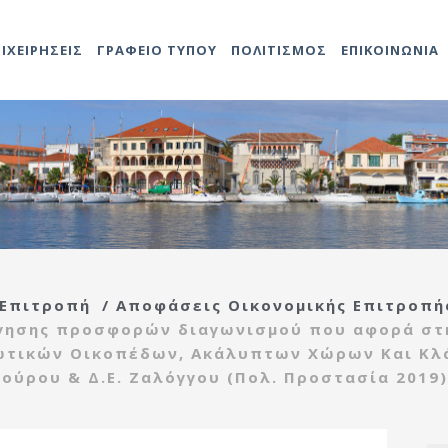
ΠΙΧΕΙΡΗΣΕΙΣ
ΓΡΑΦΕΙΟ ΤΥΠΟΥ
ΠΟΛΙΤΙΣΜΟΣ
ΕΠΙΚΟΙΝΩΝΙΑ
Αντιδήμαρχοι
Προκηρύξεις
Άδειες καταστημάτων
Αναρτήσεις
Video
Ληξιαρχείο
2014-202
Δομές Πο
ο
ης
Προσλήψεων
Γενικός
Προκηρύξεις – Διαγωνισμοί
Δημοτολόγιο
2021-202
Πολιτιστ
τροπή
Γραμματέας
Ανακοινώσεις
Τεχνική υπηρεσία
ας
Υπηρεσιών Δήμου
ής
Εντεταλμένοι
Κέντρο
 Επιτροπή
/
Αποφάσεις Οικονομικής Επιτροπή
Σύμβουλοι
Αναρτήσεις
εξυπηρέτησης
τροπή
Διάφορες
όγησης προσφορών διαγωνισμού που αφορά στ
ίδας
Οργανόγραμμα
πολιτών(ΚΕΠ)
ιας
ωτικών Οικοπέδων, Ακάλυπτων Χώρων Και Κλά
Πρέβεζας
ούρου & Δ.Ε. Ζαλόγγου (Πολ. Προστασία 2019
Πολεοδομία
ρευσης
Λαϊκές αγορές