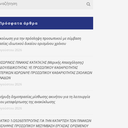
Κοινωνικό
παντοπωλείο
Πρόσφατα άρθρα
Kοινωνικό
φαρμακείο
κοίνωση για την πρόσληψη προσωπικού με σύμβαση
Πρόγραμμα
ασίας ιδιωτικού δικαίου ορισμένου χρόνου
“Βοήθεια στο σπίτι”
υγούστου 2026
Κέντρο Ημερήσιας
Φροντίδας
ΣΩΡΙΝΟΣ ΠΙΝΑΚΑΣ ΚΑΤΑΤΑΞΗΣ (Μερικής Απασχόλησης)
Ηλικιωμένων
ΔΟΥ/ΕΙΔΙΚΟΤΗΤΑΣ: ΥΕ ΠΡΟΣΩΠΙΚΟΥ ΚΑΘΑΡΙΟΤΗΤΑΣ
(Κ.Η.Φ.Η.) Πρέβεζας
ΤΕΡΙΚΩΝ ΧΩΡΩΝ/ΥΕ ΠΡΟΣΩΠΙΚΟΥ ΚΑΘΑΡΙΟΤΗΤΑΣ ΣΧΟΛΙΚΩΝ
ΝΑΔΩΝ
υγούστου 2026
κήρυξη δημοπρασίας μίσθωσης ακινήτου για τη λειτουργία
ου μεταφόρτωσης της ανακύκλωσης
υγούστου 2026
ΚΤΙΚΟ 1/2026ΕΠΙΤΡΟΠΗΣ ΓΙΑ ΤΗΝ ΚΑΤΑΡΤΙΣΗ ΤΩΝ ΠΙΝΑΚΩΝ
ΣΛΗΨΗΣ ΠΡΟΣΩΠΙΚΟΥ ΜΕΣΥΜΒΑΣΗ ΕΡΓΑΣΙΑΣ ΟΡΙΣΜΕΝΟΥ