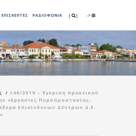
Search
|
|
ΕΠΙΣΚΕΠΤΕΣ
ΡΑΔΙΟΦΩΝΙΑ
|
|
->
0
λιτισμού
Τμήμα Πρόνοιας
7
ικές εκδηλώσεις
Κέντρο
συμβουλευτικής
υποστήριξης
ς
/
148/2019 – Έγκριση πρακτικού
γυναικών
ην «Εργασίες Πυροπροστασίας–
Κέντρο ανοιχτής
δεμα Επικίνδυνων Δέντρων Δ.Ε.
προστασίας
)»
ηλικιωμένων
(Κ.Α.Π.Η.)
Κέντρο κοινότητας