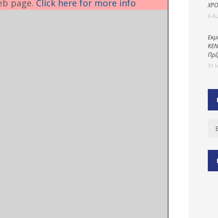
eb page.
Click here for more info
ΧΡΟ
6 Α
ύ
Εκμ
ΚΕΝ
ζας
Πρέ
ίου
31 
Ισ