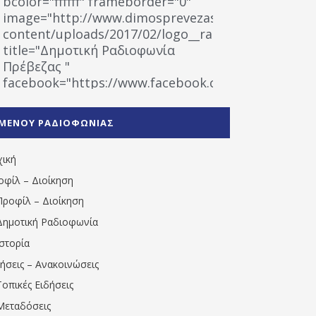
bcolor="ffffff" frameborder="0"
image="http://www.dimosprevezas.gr/wp-
content/uploads/2017/02/logo__radiofonias.jpg"
title="Δημοτική Ραδιοφωνία
Πρέβεζας "
facebook="https://www.facebook.com/%CE%9
%CE%A1%CE%B1%CE%B4%CE%B9%CE%BF%CF%86
%CE%A0%CF%81%CE%AD%CE%B2%CE%B5%CE%B6%
ΜΕΝΟΥ ΡΑΔΙΟΦΩΝΙΑΣ
1531194763766854/" artist="" ]
χική
οφίλ – Διοίκηση
Προφίλ – Διοίκηση
Δημοτική Ραδιοφωνία
Ιστορία
δήσεις – Ανακοινώσεις
Τοπικές Ειδήσεις
Μεταδόσεις