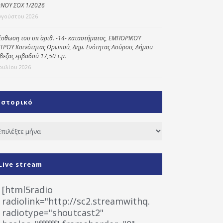
ΝΟΥ ΣΟΧ 1/2026
υγούστου 2026
ίσθωση του υπ΄ αριθ. -14- καταστήματος, ΕΜΠΟΡΙΚΟΥ
ΤΡΟΥ Κοινότητας Ωρωπού, Δημ. Ενότητας Λούρου, Δήμου
βεζας εμβαδού 17,50 τ.μ.
Ιουλίου 2026
Ιστορικό
τορικό
Live stream
[html5radio
radiolink="http://sc2.streamwithq.com:8028/stream
radiotype="shoutcast2"