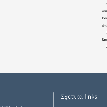
Αν
Ρα
Δι
Επ
Σχετικά links