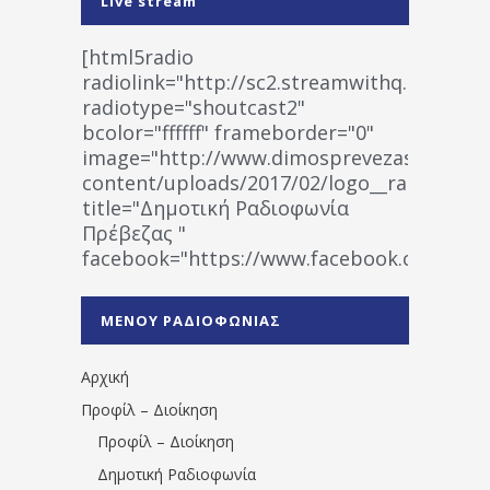
Live stream
[html5radio
radiolink="http://sc2.streamwithq.com:802
radiotype="shoutcast2"
bcolor="ffffff" frameborder="0"
image="http://www.dimosprevezas.gr/wp-
content/uploads/2017/02/logo__radiofonias
title="Δημοτική Ραδιοφωνία
Πρέβεζας "
facebook="https://www.facebook.co
%CE%A1%CE%B1%CE%B4%CE%B9%CE%BF%
%CE%A0%CF%81%CE%AD%CE%B2%CE%B5%
ΜΕΝΟΥ ΡΑΔΙΟΦΩΝΙΑΣ
1531194763766854/" artist="" ]
Αρχική
Προφίλ – Διοίκηση
Προφίλ – Διοίκηση
Δημοτική Ραδιοφωνία