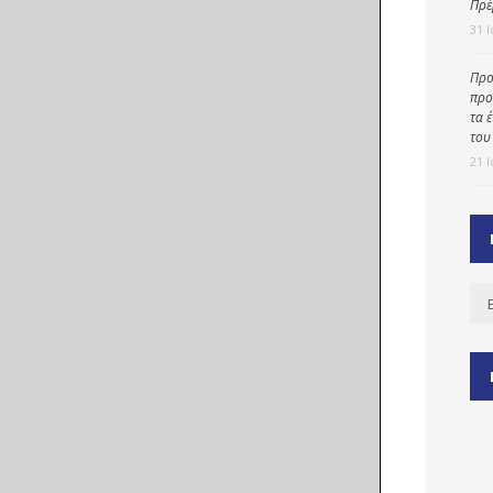
Πρέ
31 
Προ
ύ
προ
ζας
τα 
του
ίου
21 
Ισ