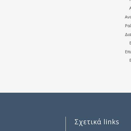
Αν
Ρα
Δι
Επ
Σχετικά links