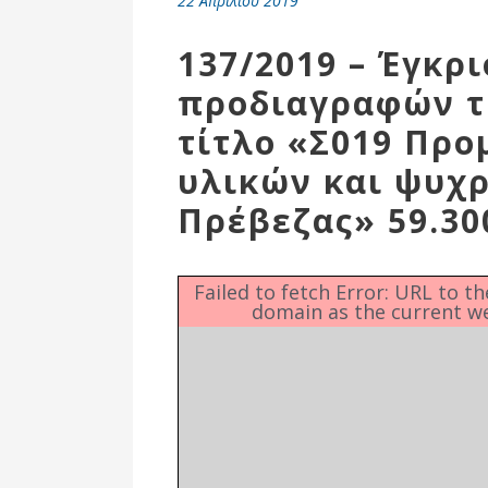
22 Απριλίου 2019
Επιτροπή
Δημοτικές
137/2019 – Έγκρ
Ενότητες
προδιαγραφών τ
τίτλο «Σ019 Προ
υλικών και ψυχ
Πρέβεζας» 59.300
Failed to fetch Error: URL to t
domain as the current w
Αθλητικές
Υποδομές
Αθλητικές
Εκδηλώσεις