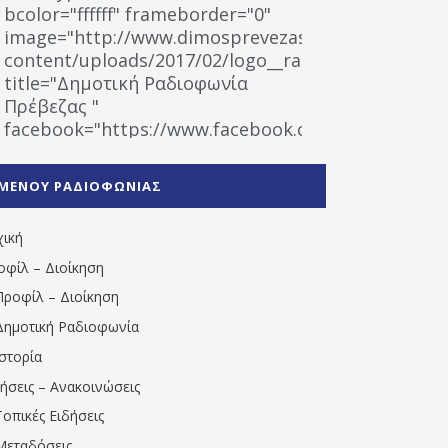
bcolor="ffffff" frameborder="0"
image="http://www.dimosprevezas.gr/wp-
content/uploads/2017/02/logo__radiofonias.jpg"
title="Δημοτική Ραδιοφωνία
Πρέβεζας "
facebook="https://www.facebook.com/%CE%9
%CE%A1%CE%B1%CE%B4%CE%B9%CE%BF%CF%86
%CE%A0%CF%81%CE%AD%CE%B2%CE%B5%CE%B6%
ΜΕΝΟΥ ΡΑΔΙΟΦΩΝΙΑΣ
1531194763766854/" artist="" ]
χική
οφίλ – Διοίκηση
Προφίλ – Διοίκηση
Δημοτική Ραδιοφωνία
Ιστορία
δήσεις – Ανακοινώσεις
Τοπικές Ειδήσεις
Μεταδόσεις