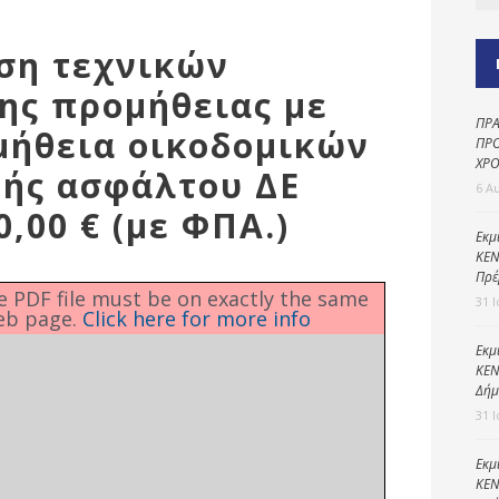
Καθαριότητα και
περιβάλλον
ιση τεχνικών
Δημοτική
αστυνομία
ης προμήθειας με
ΠΡΑ
Γραφείο εσόδων
μήθεια οικοδομικών
ΠΡΟ
ΧΡΟ
Παιδικοί σταθμοί
ρής ασφάλτου ΔΕ
6 Α
Πολιτική
,00 € (με ΦΠΑ.)
προστασία
Εκμ
ΚΕΝ
Πρέ
he PDF file must be on exactly the same
31 
eb page.
Click here for more info
Εκμ
ΚΕΝ
Δήμ
31 
Εκμ
ΚΕΝ