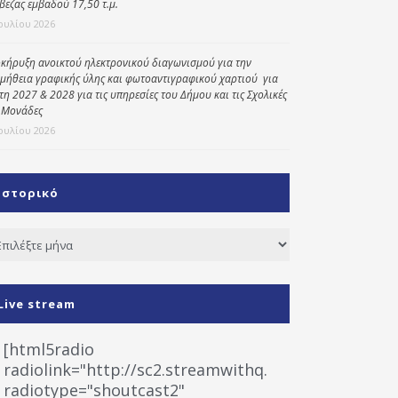
βεζας εμβαδού 17,50 τ.μ.
Ιουλίου 2026
κήρυξη ανοικτού ηλεκτρονικού διαγωνισμού για την
μήθεια γραφικής ύλης και φωτοαντιγραφικού χαρτιού για
έτη 2027 & 2028 για τις υπηρεσίες του Δήμου και τις Σχολικές
 Μονάδες
Ιουλίου 2026
Ιστορικό
τορικό
Live stream
[html5radio
radiolink="http://sc2.streamwithq.com:8028/stream
radiotype="shoutcast2"