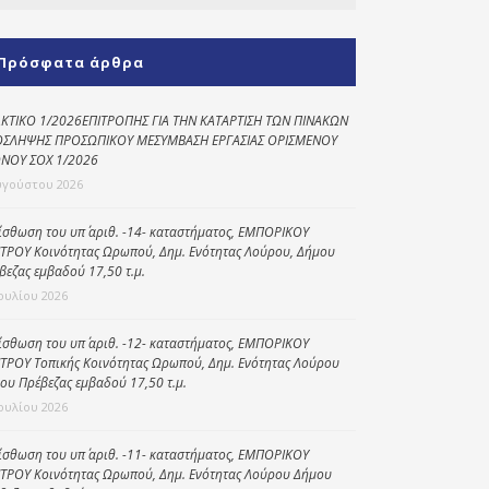
Κοινωνικό
παντοπωλείο
Πρόσφατα άρθρα
Kοινωνικό
φαρμακείο
ΚΤΙΚΟ 1/2026ΕΠΙΤΡΟΠΗΣ ΓΙΑ ΤΗΝ ΚΑΤΑΡΤΙΣΗ ΤΩΝ ΠΙΝΑΚΩΝ
ΣΛΗΨΗΣ ΠΡΟΣΩΠΙΚΟΥ ΜΕΣΥΜΒΑΣΗ ΕΡΓΑΣΙΑΣ ΟΡΙΣΜΕΝΟΥ
Πρόγραμμα
ΝΟΥ ΣΟΧ 1/2026
“Βοήθεια στο σπίτι”
υγούστου 2026
Κέντρο Ημερήσιας
ίσθωση του υπ΄ αριθ. -14- καταστήματος, ΕΜΠΟΡΙΚΟΥ
Φροντίδας
ΤΡΟΥ Κοινότητας Ωρωπού, Δημ. Ενότητας Λούρου, Δήμου
Ηλικιωμένων
βεζας εμβαδού 17,50 τ.μ.
(Κ.Η.Φ.Η.) Πρέβεζας
Ιουλίου 2026
ίσθωση του υπ΄ αριθ. -12- καταστήματος, ΕΜΠΟΡΙΚΟΥ
ΤΡΟΥ Τοπικής Κοινότητας Ωρωπού, Δημ. Ενότητας Λούρου
ου Πρέβεζας εμβαδού 17,50 τ.μ.
Ιουλίου 2026
ίσθωση του υπ΄ αριθ. -11- καταστήματος, ΕΜΠΟΡΙΚΟΥ
ΤΡΟΥ Κοινότητας Ωρωπού, Δημ. Ενότητας Λούρου Δήμου