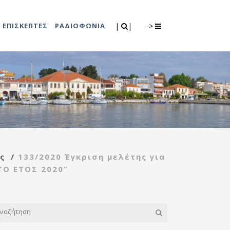
Search
|
|
ΕΠΙΣΚΕΠΤΕΣ
ΡΑΔΙΟΦΩΝΙΑ
|
|
->
0
λιτισμού
Τμήμα Πρόνοιας
7
ικές εκδηλώσεις
Κέντρο
συμβουλευτικής
υποστήριξης
ς
/
133/2020 Έγκριση μελέτης για
γυναικών
Ο ΕΤΟΣ 2020”
Κέντρο ανοιχτής
προστασίας
ηλικιωμένων
(Κ.Α.Π.Η.)
Κέντρο κοινότητας