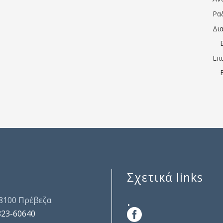
Ρα
Δι
Επ
Σχετικά links
.
48100 Πρέβεζα
823-60640