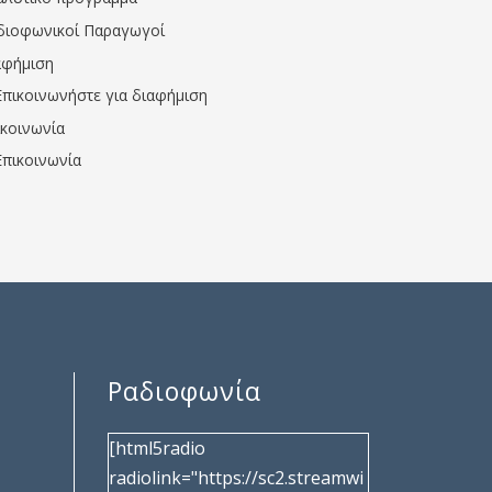
διοφωνικοί Παραγωγοί
αφήμιση
Επικοινωνήστε για διαφήμιση
ικοινωνία
Επικοινωνία
Ραδιοφωνία
[html5radio
radiolink="https://sc2.streamwi