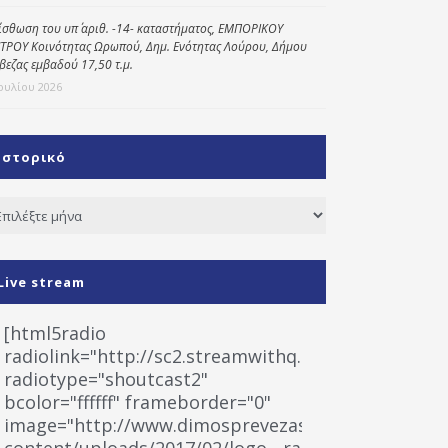
ίσθωση του υπ΄ αριθ. -14- καταστήματος, ΕΜΠΟΡΙΚΟΥ
ΤΡΟΥ Κοινότητας Ωρωπού, Δημ. Ενότητας Λούρου, Δήμου
βεζας εμβαδού 17,50 τ.μ.
Ιουλίου 2026
Ιστορικό
τορικό
Live stream
[html5radio
radiolink="http://sc2.streamwithq.com:8028/stream
radiotype="shoutcast2"
bcolor="ffffff" frameborder="0"
image="http://www.dimosprevezas.gr/wp-
content/uploads/2017/02/logo__radiofonias.jpg"