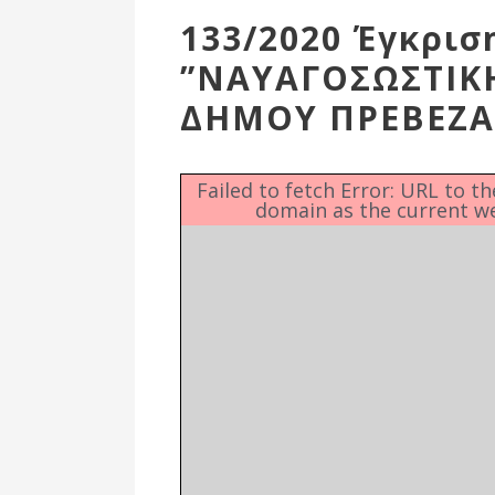
Επιτροπή
133/2020 Έγκρισ
Δημοτικές
”ΝΑΥΑΓΟΣΩΣΤΙΚ
Ενότητες
ΔΗΜΟΥ ΠΡΕΒΕΖΑΣ
Failed to fetch Error: URL to t
domain as the current w
Αθλητικές
Υποδομές
Αθλητικές
Εκδηλώσεις