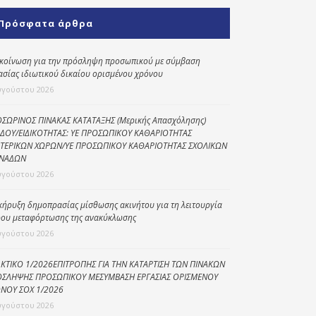
Κοινωνικό
Πρόσφατα άρθρα
παντοπωλείο
Kοινωνικό
κοίνωση για την πρόσληψη προσωπικού με σύμβαση
φαρμακείο
ασίας ιδιωτικού δικαίου ορισμένου χρόνου
υγούστου 2026
Πρόγραμμα
“Βοήθεια στο σπίτι”
ΣΩΡΙΝΟΣ ΠΙΝΑΚΑΣ ΚΑΤΑΤΑΞΗΣ (Μερικής Απασχόλησης)
ΔΟΥ/ΕΙΔΙΚΟΤΗΤΑΣ: ΥΕ ΠΡΟΣΩΠΙΚΟΥ ΚΑΘΑΡΙΟΤΗΤΑΣ
Κέντρο Ημερήσιας
ΤΕΡΙΚΩΝ ΧΩΡΩΝ/ΥΕ ΠΡΟΣΩΠΙΚΟΥ ΚΑΘΑΡΙΟΤΗΤΑΣ ΣΧΟΛΙΚΩΝ
Φροντίδας
ΝΑΔΩΝ
Ηλικιωμένων
υγούστου 2026
(Κ.Η.Φ.Η.) Πρέβεζας
κήρυξη δημοπρασίας μίσθωσης ακινήτου για τη λειτουργία
ου μεταφόρτωσης της ανακύκλωσης
υγούστου 2026
ΚΤΙΚΟ 1/2026ΕΠΙΤΡΟΠΗΣ ΓΙΑ ΤΗΝ ΚΑΤΑΡΤΙΣΗ ΤΩΝ ΠΙΝΑΚΩΝ
ΣΛΗΨΗΣ ΠΡΟΣΩΠΙΚΟΥ ΜΕΣΥΜΒΑΣΗ ΕΡΓΑΣΙΑΣ ΟΡΙΣΜΕΝΟΥ
ΝΟΥ ΣΟΧ 1/2026
υγούστου 2026