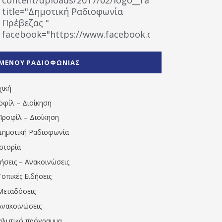
title="Δημοτική Ραδιοφωνία
Πρέβεζας "
facebook="https://www.facebook.com/%CE%9
%CE%A1%CE%B1%CE%B4%CE%B9%CE%BF%CF%86
%CE%A0%CF%81%CE%AD%CE%B2%CE%B5%CE%B6%
ΜΕΝΟΥ ΡΑΔΙΟΦΩΝΙΑΣ
1531194763766854/" artist="" ]
χική
οφίλ – Διοίκηση
Προφίλ – Διοίκηση
Δημοτική Ραδιοφωνία
Ιστορία
δήσεις – Ανακοινώσεις
Τοπικές Ειδήσεις
Μεταδόσεις
Ανακοινώσεις
αλυτικό πρόγραμμα