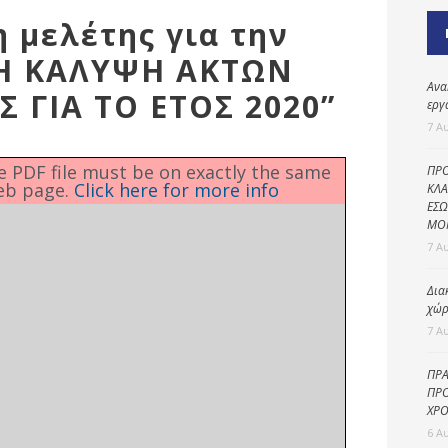
Καθαριότητα και
η μελέτης για την
περιβάλλον
Η ΚΑΛΥΨΗ ΑΚΤΩΝ
Δημοτική
αστυνομία
Ανα
 ΓΙΑ ΤΟ ΕΤΟΣ 2020”
εργ
Γραφείο εσόδων
7 Α
Παιδικοί σταθμοί
he PDF file must be on exactly the same
ΠΡΟ
eb page.
Click here for more info
Πολιτική
ΚΛΑ
ΕΣΩ
προστασία
ΜΟ
7 Α
Δια
χώρ
7 Α
ΠΡΑ
ΠΡΟ
ΧΡΟ
6 Α