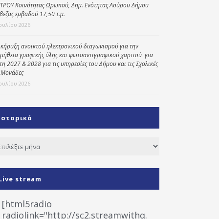
ΤΡΟΥ Κοινότητας Ωρωπού, Δημ. Ενότητας Λούρου Δήμου
βεζας εμβαδού 17,50 τ.μ.
Ιουλίου 2026
κήρυξη ανοικτού ηλεκτρονικού διαγωνισμού για την
μήθεια γραφικής ύλης και φωτοαντιγραφικού χαρτιού για
έτη 2027 & 2028 για τις υπηρεσίες του Δήμου και τις Σχολικές
 Μονάδες
Ιουλίου 2026
Ιστορικό
τορικό
Live stream
[html5radio
radiolink="http://sc2.streamwithq.com:8028/stream