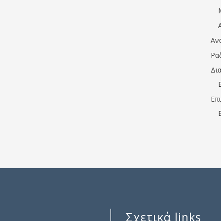
Αν
Ρα
Δι
Επ
Σχετικά links