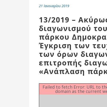
Επιτροπή
21 Ιανουαρίου 2019
Δημοτικές
Ενότητες
13/2019 – Ακύρω
διαγωνισμού το
πάρκου Δημοκρατ
Έγκριση των τε
των όρων διαγων
επιτροπής διαγω
«Ανάπλαση πάρκ
Αθλητικές
Υποδομές
Failed to fetch Error: URL to t
domain as the current w
Αθλητικές
Εκδηλώσεις