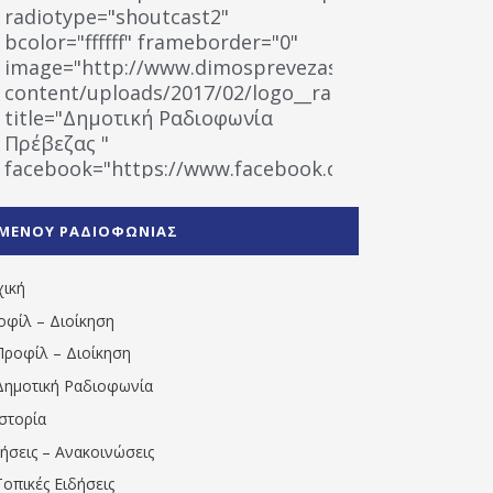
radiotype="shoutcast2"
bcolor="ffffff" frameborder="0"
image="http://www.dimosprevezas.gr/wp-
content/uploads/2017/02/logo__radiofonias.jpg"
title="Δημοτική Ραδιοφωνία
Πρέβεζας "
facebook="https://www.facebook.com/%CE%9
%CE%A1%CE%B1%CE%B4%CE%B9%CE%BF%CF%86
%CE%A0%CF%81%CE%AD%CE%B2%CE%B5%CE%B6%
ΜΕΝΟΥ ΡΑΔΙΟΦΩΝΙΑΣ
1531194763766854/" artist="" ]
χική
οφίλ – Διοίκηση
Προφίλ – Διοίκηση
Δημοτική Ραδιοφωνία
Ιστορία
δήσεις – Ανακοινώσεις
Τοπικές Ειδήσεις