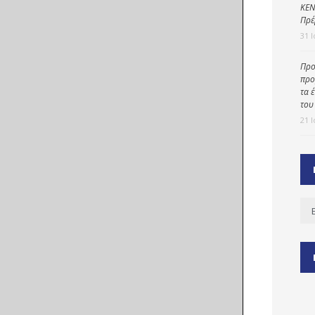
ΚΕΝ
Πρέ
31 
ύ
Προ
ζας
προ
τα 
ίου
του
21 
Ισ