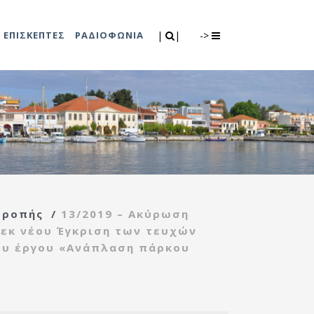
Search
|
|
ΕΠΙΣΚΕΠΤΕΣ
ΡΑΔΙΟΦΩΝΙΑ
|
|
->
0
λιτισμού
Τμήμα Πρόνοιας
7
ικές εκδηλώσεις
Κέντρο
συμβουλευτικής
υποστήριξης
τροπής
/
13/2019 – Ακύρωση
γυναικών
 εκ νέου Έγκριση των τευχών
Κέντρο ανοιχτής
ου έργου «Ανάπλαση πάρκου
προστασίας
ηλικιωμένων
(Κ.Α.Π.Η.)
Κέντρο κοινότητας