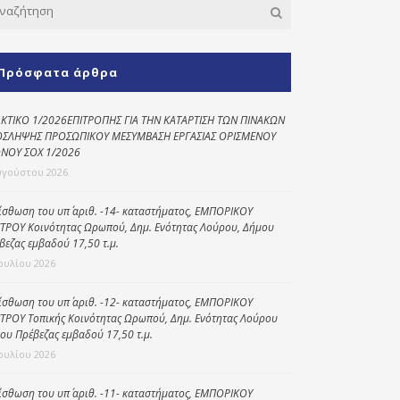
Κοινωνικό
παντοπωλείο
Πρόσφατα άρθρα
Kοινωνικό
φαρμακείο
ΚΤΙΚΟ 1/2026ΕΠΙΤΡΟΠΗΣ ΓΙΑ ΤΗΝ ΚΑΤΑΡΤΙΣΗ ΤΩΝ ΠΙΝΑΚΩΝ
Πρόγραμμα
ΣΛΗΨΗΣ ΠΡΟΣΩΠΙΚΟΥ ΜΕΣΥΜΒΑΣΗ ΕΡΓΑΣΙΑΣ ΟΡΙΣΜΕΝΟΥ
“Βοήθεια στο σπίτι”
ΝΟΥ ΣΟΧ 1/2026
υγούστου 2026
Κέντρο Ημερήσιας
Φροντίδας
Ηλικιωμένων
ίσθωση του υπ΄ αριθ. -14- καταστήματος, ΕΜΠΟΡΙΚΟΥ
(Κ.Η.Φ.Η.) Πρέβεζας
ΤΡΟΥ Κοινότητας Ωρωπού, Δημ. Ενότητας Λούρου, Δήμου
βεζας εμβαδού 17,50 τ.μ.
Ιουλίου 2026
ίσθωση του υπ΄ αριθ. -12- καταστήματος, ΕΜΠΟΡΙΚΟΥ
ΤΡΟΥ Τοπικής Κοινότητας Ωρωπού, Δημ. Ενότητας Λούρου
ου Πρέβεζας εμβαδού 17,50 τ.μ.
Ιουλίου 2026
ίσθωση του υπ΄ αριθ. -11- καταστήματος, ΕΜΠΟΡΙΚΟΥ