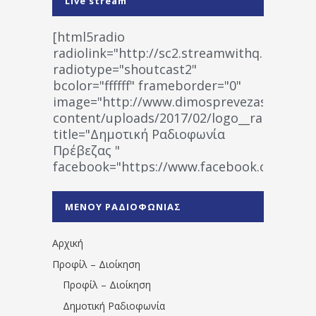
Live stream
[html5radio
radiolink="http://sc2.streamwithq.com:802
radiotype="shoutcast2"
bcolor="ffffff" frameborder="0"
image="http://www.dimosprevezas.gr/wp-
content/uploads/2017/02/logo__radiofonias
title="Δημοτική Ραδιοφωνία
Πρέβεζας "
facebook="https://www.facebook.co
%CE%A1%CE%B1%CE%B4%CE%B9%CE%BF%
%CE%A0%CF%81%CE%AD%CE%B2%CE%B5%
ΜΕΝΟΥ ΡΑΔΙΟΦΩΝΙΑΣ
1531194763766854/" artist="" ]
Αρχική
Προφίλ – Διοίκηση
Προφίλ – Διοίκηση
Δημοτική Ραδιοφωνία