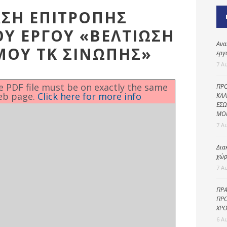
Καθαριότητα και
ΤΑΣΗ ΕΠΙΤΡΟΠΗΣ
περιβάλλον
Υ ΕΡΓΟΥ «ΒΕΛΤΙΩΣΗ
Δημοτική
αστυνομία
Ανα
ΜΟΥ ΤΚ ΣΙΝΩΠΗΣ»
εργ
Γραφείο εσόδων
7 Α
Παιδικοί σταθμοί
he PDF file must be on exactly the same
ΠΡΟ
eb page.
Click here for more info
Πολιτική
ΚΛΑ
ΕΣΩ
προστασία
ΜΟ
7 Α
Δια
χώρ
7 Α
ΠΡΑ
ΠΡΟ
ΧΡΟ
6 Α