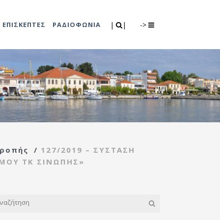
Search
|
|
ΕΠΙΣΚΕΠΤΕΣ
ΡΑΔΙΟΦΩΝΙΑ
|
|
->
0
λιτισμού
Τμήμα Πρόνοιας
7
ικές εκδηλώσεις
Κέντρο
συμβουλευτικής
υποστήριξης
τροπής
/
127/2019 – ΣΥΣΤΑΣΗ
γυναικών
ΟΜΟΥ ΤΚ ΣΙΝΩΠΗΣ»
Κέντρο ανοιχτής
προστασίας
ηλικιωμένων
(Κ.Α.Π.Η.)
Κέντρο κοινότητας