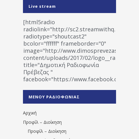
Live stream
[html5radio
radiolink="http://sc2.streamwithq.com:802
radiotype="shoutcast2"
bcolor="ffffff" frameborder="0"
image="http://www.dimosprevezas.gr/wp-
content/uploads/2017/02/logo__radiofonias
title="Δημοτική Ραδιοφωνία
Πρέβεζας "
facebook="https://www.facebook.co
%CE%A1%CE%B1%CE%B4%CE%B9%CE%BF%
%CE%A0%CF%81%CE%AD%CE%B2%CE%B5%
ΜΕΝΟΥ ΡΑΔΙΟΦΩΝΙΑΣ
1531194763766854/" artist="" ]
Αρχική
Προφίλ – Διοίκηση
Προφίλ – Διοίκηση