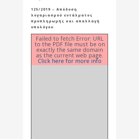
125/2019 – Απόδοση
λογαριασμού εντάλματος
προπληρωμής και απαλλαγή
υπολόγου
Failed to fetch Error: URL
to the PDF file must be on
exactly the same domain
as the current web page.
Click here for more info