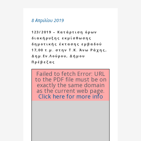
8 Απριλίου 2019
123/2019 – Κατάρτιση όρων
διακήρυξης εκμίσθωσης
δημοτικής έκτασης εμβαδού
17,00 τ.μ. στην Τ.Κ. Άνω Ράχης,
Δημ.Εν.Λούρου, Δήμου
Πρέβεζας
Failed to fetch Error: URL
to the PDF file must be on
exactly the same domain
as the current web page.
Click here for more info