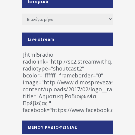
Ιστορικό
Ιστορικό
Live stream
[html5radio
radiolink="http://sc2.streamwithq.com:802
radiotype="shoutcast2"
bcolor="ffffff" frameborder="0"
image="http://www.dimosprevezas.gr/wp-
content/uploads/2017/02/logo__radiofonias
title="Δημοτική Ραδιοφωνία
Πρέβεζας "
facebook="https://www.facebook.co
%CE%A1%CE%B1%CE%B4%CE%B9%CE%BF%
%CE%A0%CF%81%CE%AD%CE%B2%CE%B5%
ΜΕΝΟΥ ΡΑΔΙΟΦΩΝΙΑΣ
1531194763766854/" artist="" ]