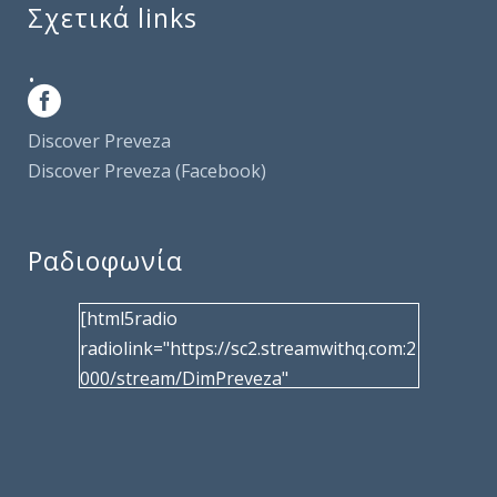
Σχετικά links
.
Discover Preveza
Discover Preveza (Facebook)
Ραδιοφωνία
[html5radio
radiolink="https://sc2.streamwithq.com:2
000/stream/DimPreveza"
radiotype="shoutcast2" bcolor="40566d"
frameborder="0" image="/wp-
content/uploads/2017/02/logo__radiofo