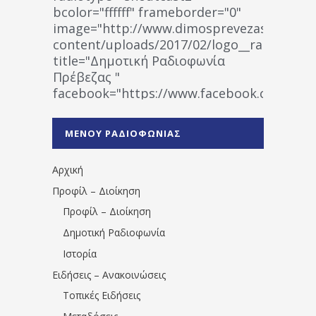
bcolor="ffffff" frameborder="0"
image="http://www.dimosprevezas.gr/wp-
content/uploads/2017/02/logo__radiofonias
title="Δημοτική Ραδιοφωνία
Πρέβεζας "
facebook="https://www.facebook.co
%CE%A1%CE%B1%CE%B4%CE%B9%CE%BF%
%CE%A0%CF%81%CE%AD%CE%B2%CE%B5%
ΜΕΝΟΥ ΡΑΔΙΟΦΩΝΙΑΣ
1531194763766854/" artist="" ]
Αρχική
Προφίλ – Διοίκηση
Προφίλ – Διοίκηση
Δημοτική Ραδιοφωνία
Ιστορία
Ειδήσεις – Ανακοινώσεις
Τοπικές Ειδήσεις