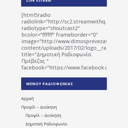
Live stream
[html5radio
radiolink="http://sc2.streamwithq.com:802
radiotype="shoutcast2"
bcolor="ffffff" frameborder="0"
image="http://www.dimosprevezas.gr/wp-
content/uploads/2017/02/logo__radiofonias
title="Δημοτική Ραδιοφωνία
Πρέβεζας "
facebook="https://www.facebook.co
%CE%A1%CE%B1%CE%B4%CE%B9%CE%BF%
%CE%A0%CF%81%CE%AD%CE%B2%CE%B5%
ΜΕΝΟΥ ΡΑΔΙΟΦΩΝΙΑΣ
1531194763766854/" artist="" ]
Αρχική
Προφίλ – Διοίκηση
Προφίλ – Διοίκηση
Δημοτική Ραδιοφωνία