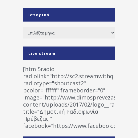
Ιστορικό
Ιστορικό
Live stream
[html5radio
radiolink="http://sc2.streamwithq.com:802
radiotype="shoutcast2"
bcolor="ffffff" frameborder="0"
image="http://www.dimosprevezas.gr/wp-
content/uploads/2017/02/logo__radiofonias
title="Δημοτική Ραδιοφωνία
Πρέβεζας "
facebook="https://www.facebook.co
%CE%A1%CE%B1%CE%B4%CE%B9%CE%BF%