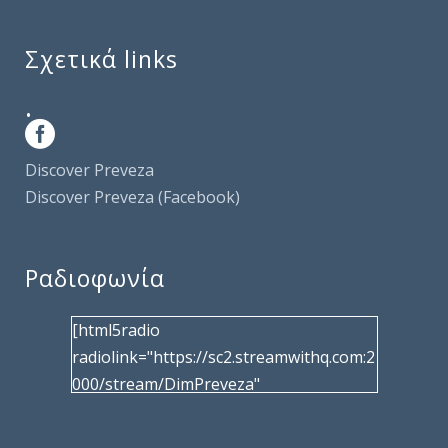
Σχετικά links
.
Discover Preveza
Discover Preveza (Facebook)
Ραδιοφωνία
[html5radio
radiolink="https://sc2.streamwithq.com:2
000/stream/DimPreveza"
radiotype="shoutcast2" bcolor="40566d"
frameborder="0" image="/wp-