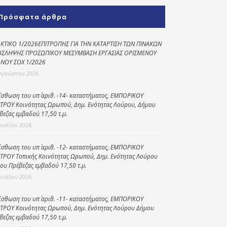
Κοινωνικό
Πρόσφατα άρθρα
παντοπωλείο
Kοινωνικό
ΚΤΙΚΟ 1/2026ΕΠΙΤΡΟΠΗΣ ΓΙΑ ΤΗΝ ΚΑΤΑΡΤΙΣΗ ΤΩΝ ΠΙΝΑΚΩΝ
φαρμακείο
ΣΛΗΨΗΣ ΠΡΟΣΩΠΙΚΟΥ ΜΕΣΥΜΒΑΣΗ ΕΡΓΑΣΙΑΣ ΟΡΙΣΜΕΝΟΥ
ΝΟΥ ΣΟΧ 1/2026
Πρόγραμμα
υγούστου 2026
“Βοήθεια στο σπίτι”
ίσθωση του υπ΄ αριθ. -14- καταστήματος, ΕΜΠΟΡΙΚΟΥ
Κέντρο Ημερήσιας
ΤΡΟΥ Κοινότητας Ωρωπού, Δημ. Ενότητας Λούρου, Δήμου
Φροντίδας
βεζας εμβαδού 17,50 τ.μ.
Ηλικιωμένων
Ιουλίου 2026
(Κ.Η.Φ.Η.) Πρέβεζας
ίσθωση του υπ΄ αριθ. -12- καταστήματος, ΕΜΠΟΡΙΚΟΥ
ΤΡΟΥ Τοπικής Κοινότητας Ωρωπού, Δημ. Ενότητας Λούρου
ου Πρέβεζας εμβαδού 17,50 τ.μ.
Ιουλίου 2026
ίσθωση του υπ΄ αριθ. -11- καταστήματος, ΕΜΠΟΡΙΚΟΥ
ΤΡΟΥ Κοινότητας Ωρωπού, Δημ. Ενότητας Λούρου Δήμου
βεζας εμβαδού 17,50 τ.μ.