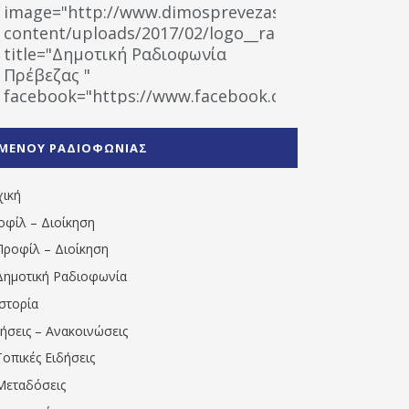
image="http://www.dimosprevezas.gr/wp-
content/uploads/2017/02/logo__radiofonias.jpg"
title="Δημοτική Ραδιοφωνία
Πρέβεζας "
facebook="https://www.facebook.com/%CE%9
%CE%A1%CE%B1%CE%B4%CE%B9%CE%BF%CF%86
%CE%A0%CF%81%CE%AD%CE%B2%CE%B5%CE%B6%
ΜΕΝΟΥ ΡΑΔΙΟΦΩΝΙΑΣ
1531194763766854/" artist="" ]
χική
οφίλ – Διοίκηση
Προφίλ – Διοίκηση
Δημοτική Ραδιοφωνία
Ιστορία
δήσεις – Ανακοινώσεις
Τοπικές Ειδήσεις
Μεταδόσεις