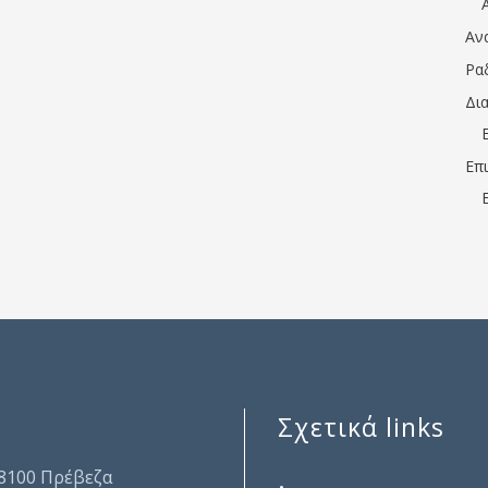
Αν
Ρα
Δι
Επ
Σχετικά links
.
48100 Πρέβεζα