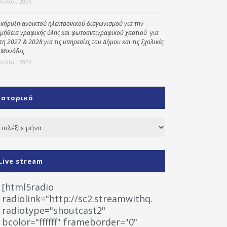
Ιουλίου 2026
κήρυξη ανοικτού ηλεκτρονικού διαγωνισμού για την
μήθεια γραφικής ύλης και φωτοαντιγραφικού χαρτιού για
έτη 2027 & 2028 για τις υπηρεσίες του Δήμου και τις Σχολικές
 Μονάδες
Ιουλίου 2026
Ιστορικό
τορικό
Live stream
[html5radio
radiolink="http://sc2.streamwithq.com:8028/stream
radiotype="shoutcast2"
bcolor="ffffff" frameborder="0"