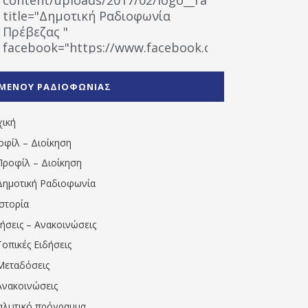
title="Δημοτική Ραδιοφωνία
Πρέβεζας "
facebook="https://www.facebook.com/%CE%9
%CE%A1%CE%B1%CE%B4%CE%B9%CE%BF%CF%86
%CE%A0%CF%81%CE%AD%CE%B2%CE%B5%CE%B6%
ΜΕΝΟΥ ΡΑΔΙΟΦΩΝΙΑΣ
1531194763766854/" artist="" ]
χική
οφίλ – Διοίκηση
Προφίλ – Διοίκηση
Δημοτική Ραδιοφωνία
Ιστορία
δήσεις – Ανακοινώσεις
Τοπικές Ειδήσεις
Μεταδόσεις
Ανακοινώσεις
αλυτικό πρόγραμμα