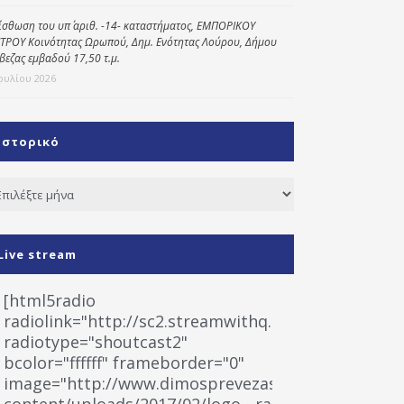
ίσθωση του υπ΄ αριθ. -14- καταστήματος, ΕΜΠΟΡΙΚΟΥ
ΤΡΟΥ Κοινότητας Ωρωπού, Δημ. Ενότητας Λούρου, Δήμου
βεζας εμβαδού 17,50 τ.μ.
Ιουλίου 2026
Ιστορικό
τορικό
Live stream
[html5radio
radiolink="http://sc2.streamwithq.com:8028/stream
radiotype="shoutcast2"
bcolor="ffffff" frameborder="0"
image="http://www.dimosprevezas.gr/wp-
content/uploads/2017/02/logo__radiofonias.jpg"