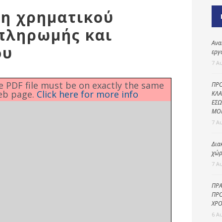
Καθαριότητα και
ση χρηματικού
περιβάλλον
πληρωμής και
Δημοτική
αστυνομία
Ανα
ου
εργ
Γραφείο εσόδων
7 Α
Παιδικοί σταθμοί
he PDF file must be on exactly the same
ΠΡΟ
eb page.
Click here for more info
Πολιτική
ΚΛΑ
ΕΣΩ
προστασία
ΜΟ
7 Α
Δια
χώρ
7 Α
ΠΡΑ
ΠΡΟ
ΧΡΟ
6 Α