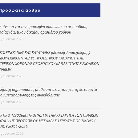
Κοινωνικό
Πρόσφατα άρθρα
παντοπωλείο
Kοινωνικό
κοίνωση για την πρόσληψη προσωπικού με σύμβαση
φαρμακείο
ασίας ιδιωτικού δικαίου ορισμένου χρόνου
υγούστου 2026
Πρόγραμμα
“Βοήθεια στο σπίτι”
ΣΩΡΙΝΟΣ ΠΙΝΑΚΑΣ ΚΑΤΑΤΑΞΗΣ (Μερικής Απασχόλησης)
ΔΟΥ/ΕΙΔΙΚΟΤΗΤΑΣ: ΥΕ ΠΡΟΣΩΠΙΚΟΥ ΚΑΘΑΡΙΟΤΗΤΑΣ
Κέντρο Ημερήσιας
ΤΕΡΙΚΩΝ ΧΩΡΩΝ/ΥΕ ΠΡΟΣΩΠΙΚΟΥ ΚΑΘΑΡΙΟΤΗΤΑΣ ΣΧΟΛΙΚΩΝ
Φροντίδας
ΝΑΔΩΝ
Ηλικιωμένων
υγούστου 2026
(Κ.Η.Φ.Η.) Πρέβεζας
κήρυξη δημοπρασίας μίσθωσης ακινήτου για τη λειτουργία
ου μεταφόρτωσης της ανακύκλωσης
υγούστου 2026
ΚΤΙΚΟ 1/2026ΕΠΙΤΡΟΠΗΣ ΓΙΑ ΤΗΝ ΚΑΤΑΡΤΙΣΗ ΤΩΝ ΠΙΝΑΚΩΝ
ΣΛΗΨΗΣ ΠΡΟΣΩΠΙΚΟΥ ΜΕΣΥΜΒΑΣΗ ΕΡΓΑΣΙΑΣ ΟΡΙΣΜΕΝΟΥ
ΝΟΥ ΣΟΧ 1/2026
υγούστου 2026