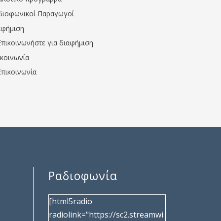
διοφωνικοί Παραγωγοί
αφήμιση
Επικοινωνήστε για διαφήμιση
ικοινωνία
Επικοινωνία
Ραδιοφωνία
[html5radio
radiolink="https://sc2.streamwi