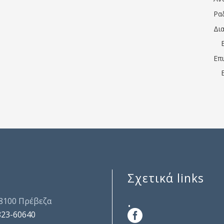
Ρα
Δι
Επ
Σχετικά links
.
48100 Πρέβεζα
823-60640