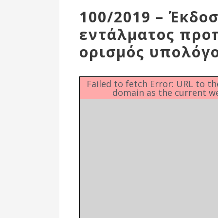
Επιτροπή
100/2019 – Έκδο
Δημοτικές
εντάλματος προ
Ενότητες
ορισμός υπολόγ
Failed to fetch Error: URL to t
domain as the current w
Αθλητικές
Υποδομές
Αθλητικές
Εκδηλώσεις