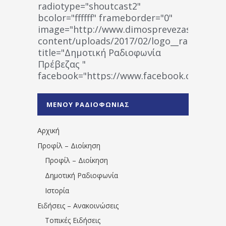
radiotype="shoutcast2"
bcolor="ffffff" frameborder="0"
image="http://www.dimosprevezas.gr/wp-
content/uploads/2017/02/logo__radiofonias
title="Δημοτική Ραδιοφωνία
Πρέβεζας "
facebook="https://www.facebook.co
%CE%A1%CE%B1%CE%B4%CE%B9%CE%BF%
%CE%A0%CF%81%CE%AD%CE%B2%CE%B5%
ΜΕΝΟΥ ΡΑΔΙΟΦΩΝΙΑΣ
1531194763766854/" artist="" ]
Αρχική
Προφίλ – Διοίκηση
Προφίλ – Διοίκηση
Δημοτική Ραδιοφωνία
Ιστορία
Ειδήσεις – Ανακοινώσεις
Τοπικές Ειδήσεις