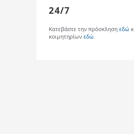
Επιτροπή
24/7
Δημοτικές
Ενότητες
Κατεβάστε την πρόσκληση
εδώ
κ
κοιμητηρίων
εδώ
.
Αθλητικές
Υποδομές
Αθλητικές
Εκδηλώσεις