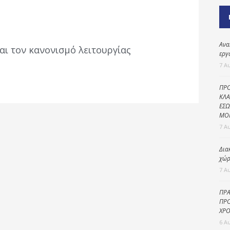
Καθαριότητα και
περιβάλλον
Δημοτική
αστυνομία
Ανα
αι τον κανονισμό λειτουργίας
εργ
Γραφείο εσόδων
7 Α
Παιδικοί σταθμοί
ΠΡΟ
Πολιτική
ΚΛΑ
ΕΣΩ
προστασία
ΜΟ
7 Α
Δια
χώρ
7 Α
ΠΡΑ
ΠΡΟ
ΧΡΟ
6 Α