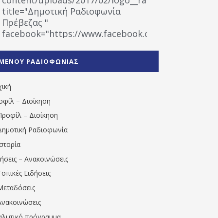
title="Δημοτική Ραδιοφωνία
Πρέβεζας "
facebook="https://www.facebook.com/%CE%9
%CE%A1%CE%B1%CE%B4%CE%B9%CE%BF%CF%86
%CE%A0%CF%81%CE%AD%CE%B2%CE%B5%CE%B6%
ΜΕΝΟΥ ΡΑΔΙΟΦΩΝΙΑΣ
1531194763766854/" artist="" ]
χική
οφίλ – Διοίκηση
Προφίλ – Διοίκηση
Δημοτική Ραδιοφωνία
Ιστορία
δήσεις – Ανακοινώσεις
Τοπικές Ειδήσεις
Μεταδόσεις
Ανακοινώσεις
αλυτικό πρόγραμμα