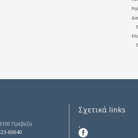
Ρα
Δι
Επ
Σχετικά links
.
48100 Πρέβεζα
823-60640