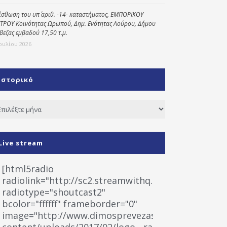
ίσθωση του υπ΄ αριθ. -14- καταστήματος, ΕΜΠΟΡΙΚΟΥ
ΤΡΟΥ Κοινότητας Ωρωπού, Δημ. Ενότητας Λούρου, Δήμου
βεζας εμβαδού 17,50 τ.μ.
Ιουλίου 2026
Ιστορικό
τορικό
Live stream
[html5radio
radiolink="http://sc2.streamwithq.com:8028/stream
radiotype="shoutcast2"
bcolor="ffffff" frameborder="0"
image="http://www.dimosprevezas.gr/wp-
content/uploads/2017/02/logo__radiofonias.jpg"