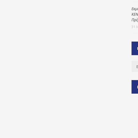
Εκμ
ΚΕΝ
Πρέ
ύ
31 
ζας
ίου
Ισ