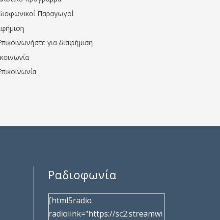
διοφωνικοί Παραγωγοί
αφήμιση
Επικοινωνήστε για διαφήμιση
ικοινωνία
Επικοινωνία
Ραδιοφωνία
[html5radio
radiolink="https://sc2.streamwi