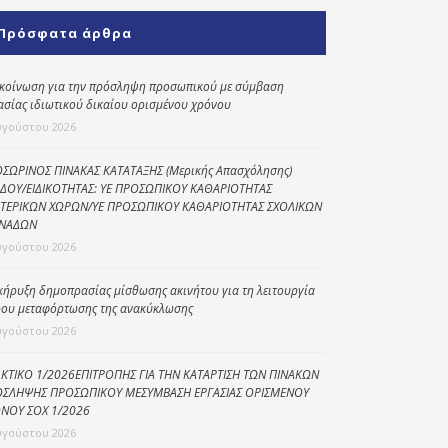
Κοινωνικό
Πρόσφατα άρθρα
παντοπωλείο
Kοινωνικό
κοίνωση για την πρόσληψη προσωπικού με σύμβαση
φαρμακείο
ασίας ιδιωτικού δικαίου ορισμένου χρόνου
υγούστου 2026
Πρόγραμμα
“Βοήθεια στο σπίτι”
ΣΩΡΙΝΟΣ ΠΙΝΑΚΑΣ ΚΑΤΑΤΑΞΗΣ (Μερικής Απασχόλησης)
ΔΟΥ/ΕΙΔΙΚΟΤΗΤΑΣ: ΥΕ ΠΡΟΣΩΠΙΚΟΥ ΚΑΘΑΡΙΟΤΗΤΑΣ
Κέντρο Ημερήσιας
ΤΕΡΙΚΩΝ ΧΩΡΩΝ/ΥΕ ΠΡΟΣΩΠΙΚΟΥ ΚΑΘΑΡΙΟΤΗΤΑΣ ΣΧΟΛΙΚΩΝ
Φροντίδας
ΝΑΔΩΝ
Ηλικιωμένων
υγούστου 2026
(Κ.Η.Φ.Η.) Πρέβεζας
κήρυξη δημοπρασίας μίσθωσης ακινήτου για τη λειτουργία
ου μεταφόρτωσης της ανακύκλωσης
υγούστου 2026
ΚΤΙΚΟ 1/2026ΕΠΙΤΡΟΠΗΣ ΓΙΑ ΤΗΝ ΚΑΤΑΡΤΙΣΗ ΤΩΝ ΠΙΝΑΚΩΝ
ΣΛΗΨΗΣ ΠΡΟΣΩΠΙΚΟΥ ΜΕΣΥΜΒΑΣΗ ΕΡΓΑΣΙΑΣ ΟΡΙΣΜΕΝΟΥ
ΝΟΥ ΣΟΧ 1/2026
υγούστου 2026