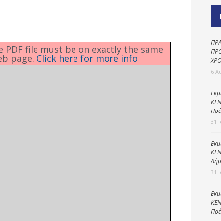
Καθαριότητα και
περιβάλλον
Δημοτική
αστυνομία
ΠΡΑ
he PDF file must be on exactly the same
ΠΡΟ
eb page.
Click here for more info
Γραφείο εσόδων
ΧΡΟ
6 Α
Παιδικοί σταθμοί
Πολιτική
Εκμ
ΚΕΝ
προστασία
Πρέ
31 
Εκμ
ΚΕΝ
Δήμ
31 
Εκμ
ΚΕΝ
Πρέ