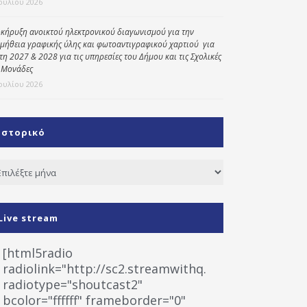
Ιουλίου 2026
κήρυξη ανοικτού ηλεκτρονικού διαγωνισμού για την
μήθεια γραφικής ύλης και φωτοαντιγραφικού χαρτιού για
έτη 2027 & 2028 για τις υπηρεσίες του Δήμου και τις Σχολικές
 Μονάδες
Ιουλίου 2026
Ιστορικό
τορικό
Live stream
[html5radio
radiolink="http://sc2.streamwithq.com:8028/stream
radiotype="shoutcast2"
bcolor="ffffff" frameborder="0"