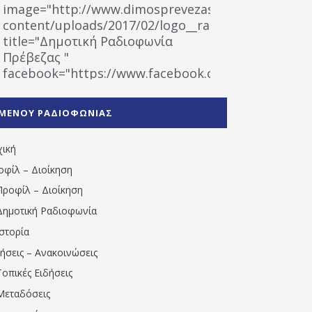
image="http://www.dimosprevezas.gr/wp-
content/uploads/2017/02/logo__radiofonias.jpg"
title="Δημοτική Ραδιοφωνία
Πρέβεζας "
facebook="https://www.facebook.com/%CE%9
%CE%A1%CE%B1%CE%B4%CE%B9%CE%BF%CF%86
%CE%A0%CF%81%CE%AD%CE%B2%CE%B5%CE%B6%
ΜΕΝΟΥ ΡΑΔΙΟΦΩΝΙΑΣ
1531194763766854/" artist="" ]
χική
οφίλ – Διοίκηση
Προφίλ – Διοίκηση
Δημοτική Ραδιοφωνία
Ιστορία
δήσεις – Ανακοινώσεις
Τοπικές Ειδήσεις
Μεταδόσεις