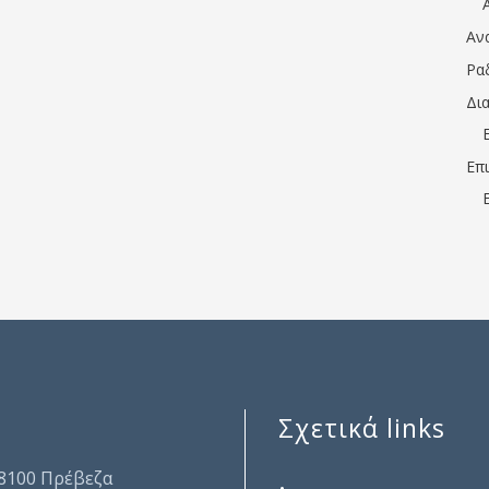
Αν
Ρα
Δι
Επ
Σχετικά links
.
48100 Πρέβεζα