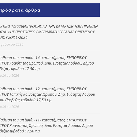
Κοινωνικό
Πρόσφατα άρθρα
παντοπωλείο
Kοινωνικό
ΚΤΙΚΟ 1/2026ΕΠΙΤΡΟΠΗΣ ΓΙΑ ΤΗΝ ΚΑΤΑΡΤΙΣΗ ΤΩΝ ΠΙΝΑΚΩΝ
φαρμακείο
ΣΛΗΨΗΣ ΠΡΟΣΩΠΙΚΟΥ ΜΕΣΥΜΒΑΣΗ ΕΡΓΑΣΙΑΣ ΟΡΙΣΜΕΝΟΥ
ΝΟΥ ΣΟΧ 1/2026
Πρόγραμμα
υγούστου 2026
“Βοήθεια στο σπίτι”
ίσθωση του υπ΄ αριθ. -14- καταστήματος, ΕΜΠΟΡΙΚΟΥ
Κέντρο Ημερήσιας
ΤΡΟΥ Κοινότητας Ωρωπού, Δημ. Ενότητας Λούρου, Δήμου
Φροντίδας
βεζας εμβαδού 17,50 τ.μ.
Ηλικιωμένων
Ιουλίου 2026
(Κ.Η.Φ.Η.) Πρέβεζας
ίσθωση του υπ΄ αριθ. -12- καταστήματος, ΕΜΠΟΡΙΚΟΥ
ΤΡΟΥ Τοπικής Κοινότητας Ωρωπού, Δημ. Ενότητας Λούρου
ου Πρέβεζας εμβαδού 17,50 τ.μ.
Ιουλίου 2026
ίσθωση του υπ΄ αριθ. -11- καταστήματος, ΕΜΠΟΡΙΚΟΥ
ΤΡΟΥ Κοινότητας Ωρωπού, Δημ. Ενότητας Λούρου Δήμου
βεζας εμβαδού 17,50 τ.μ.