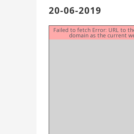
Επιτροπή
20-06-2019
Δημοτικές
Ενότητες
Failed to fetch Error: URL to t
domain as the current w
Αθλητικές
Υποδομές
Αθλητικές
Εκδηλώσεις