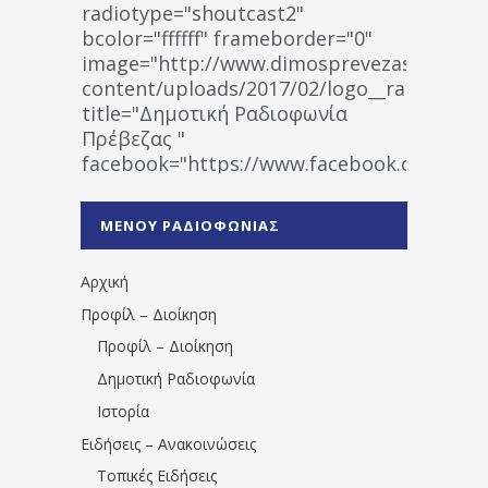
radiotype="shoutcast2"
bcolor="ffffff" frameborder="0"
image="http://www.dimosprevezas.gr/wp-
content/uploads/2017/02/logo__radiofonias
title="Δημοτική Ραδιοφωνία
Πρέβεζας "
facebook="https://www.facebook.co
%CE%A1%CE%B1%CE%B4%CE%B9%CE%BF%
%CE%A0%CF%81%CE%AD%CE%B2%CE%B5%
ΜΕΝΟΥ ΡΑΔΙΟΦΩΝΙΑΣ
1531194763766854/" artist="" ]
Αρχική
Προφίλ – Διοίκηση
Προφίλ – Διοίκηση
Δημοτική Ραδιοφωνία
Ιστορία
Ειδήσεις – Ανακοινώσεις
Τοπικές Ειδήσεις