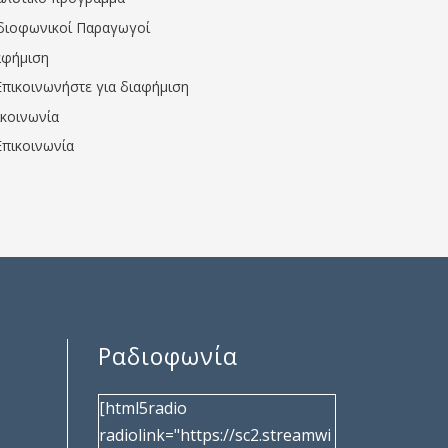
διοφωνικοί Παραγωγοί
αφήμιση
Επικοινωνήστε για διαφήμιση
ικοινωνία
Επικοινωνία
Ραδιοφωνία
[html5radio
radiolink="https://sc2.streamwi