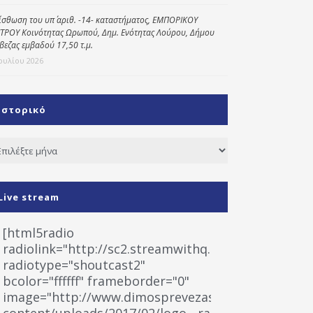
ίσθωση του υπ΄ αριθ. -14- καταστήματος, ΕΜΠΟΡΙΚΟΥ
ΤΡΟΥ Κοινότητας Ωρωπού, Δημ. Ενότητας Λούρου, Δήμου
βεζας εμβαδού 17,50 τ.μ.
Ιουλίου 2026
Ιστορικό
τορικό
Live stream
[html5radio
radiolink="http://sc2.streamwithq.com:8028/stream
radiotype="shoutcast2"
bcolor="ffffff" frameborder="0"
image="http://www.dimosprevezas.gr/wp-
content/uploads/2017/02/logo__radiofonias.jpg"