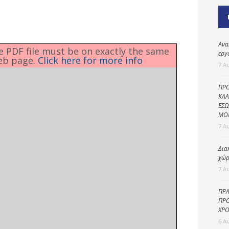
Καθαριότητα και
περιβάλλον
Δημοτική
αστυνομία
Ανα
he PDF file must be on exactly the same
εργ
eb page.
Click here for more info
Γραφείο εσόδων
7 Α
Παιδικοί σταθμοί
ΠΡΟ
Πολιτική
ΚΛΑ
ΕΣΩ
προστασία
ΜΟ
7 Α
Δια
χώρ
7 Α
ΠΡΑ
ΠΡΟ
ΧΡΟ
6 Α