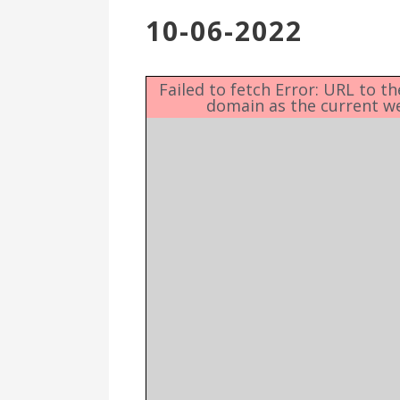
Επιτροπή
10-06-2022
Δημοτικές
Ενότητες
Failed to fetch Error: URL to t
domain as the current w
Αθλητικές
Υποδομές
Αθλητικές
Εκδηλώσεις