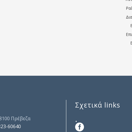
Ρα
Δι
Επ
Σχετικά links
.
48100 Πρέβεζα
823-60640