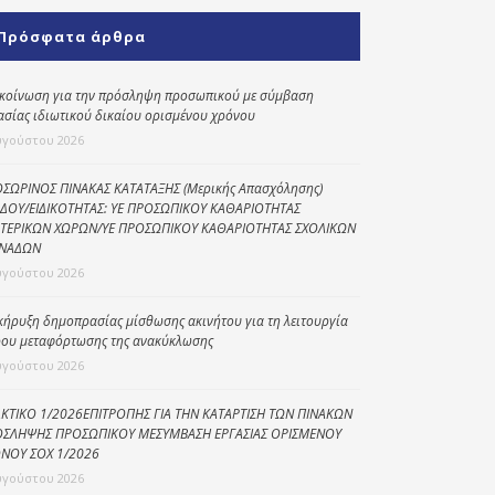
Κοινωνικό
Πρόσφατα άρθρα
παντοπωλείο
Kοινωνικό
κοίνωση για την πρόσληψη προσωπικού με σύμβαση
φαρμακείο
ασίας ιδιωτικού δικαίου ορισμένου χρόνου
υγούστου 2026
Πρόγραμμα
“Βοήθεια στο σπίτι”
ΣΩΡΙΝΟΣ ΠΙΝΑΚΑΣ ΚΑΤΑΤΑΞΗΣ (Μερικής Απασχόλησης)
ΔΟΥ/ΕΙΔΙΚΟΤΗΤΑΣ: ΥΕ ΠΡΟΣΩΠΙΚΟΥ ΚΑΘΑΡΙΟΤΗΤΑΣ
Κέντρο Ημερήσιας
ΤΕΡΙΚΩΝ ΧΩΡΩΝ/ΥΕ ΠΡΟΣΩΠΙΚΟΥ ΚΑΘΑΡΙΟΤΗΤΑΣ ΣΧΟΛΙΚΩΝ
Φροντίδας
ΝΑΔΩΝ
Ηλικιωμένων
υγούστου 2026
(Κ.Η.Φ.Η.) Πρέβεζας
κήρυξη δημοπρασίας μίσθωσης ακινήτου για τη λειτουργία
ου μεταφόρτωσης της ανακύκλωσης
υγούστου 2026
ΚΤΙΚΟ 1/2026ΕΠΙΤΡΟΠΗΣ ΓΙΑ ΤΗΝ ΚΑΤΑΡΤΙΣΗ ΤΩΝ ΠΙΝΑΚΩΝ
ΣΛΗΨΗΣ ΠΡΟΣΩΠΙΚΟΥ ΜΕΣΥΜΒΑΣΗ ΕΡΓΑΣΙΑΣ ΟΡΙΣΜΕΝΟΥ
ΝΟΥ ΣΟΧ 1/2026
υγούστου 2026