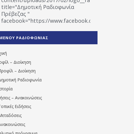
title="Δημοτική Ραδιοφωνία
Πρέβεζας "
facebook="https://www.facebook.com/%CE%9
%CE%A1%CE%B1%CE%B4%CE%B9%CE%BF%CF%86
%CE%A0%CF%81%CE%AD%CE%B2%CE%B5%CE%B6%
ΜΕΝΟΥ ΡΑΔΙΟΦΩΝΙΑΣ
1531194763766854/" artist="" ]
χική
οφίλ – Διοίκηση
Προφίλ – Διοίκηση
Δημοτική Ραδιοφωνία
Ιστορία
δήσεις – Ανακοινώσεις
Τοπικές Ειδήσεις
Μεταδόσεις
Ανακοινώσεις
αλυτικό πρόγραμμα