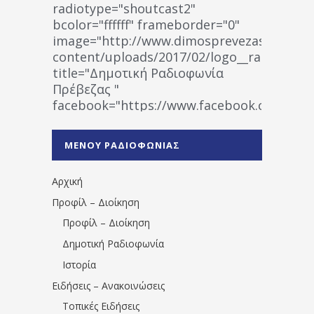
radiotype="shoutcast2"
bcolor="ffffff" frameborder="0"
image="http://www.dimosprevezas.gr/wp-
content/uploads/2017/02/logo__radiofonias
title="Δημοτική Ραδιοφωνία
Πρέβεζας "
facebook="https://www.facebook.co
%CE%A1%CE%B1%CE%B4%CE%B9%CE%BF%
%CE%A0%CF%81%CE%AD%CE%B2%CE%B5%
ΜΕΝΟΥ ΡΑΔΙΟΦΩΝΙΑΣ
1531194763766854/" artist="" ]
Αρχική
Προφίλ – Διοίκηση
Προφίλ – Διοίκηση
Δημοτική Ραδιοφωνία
Ιστορία
Ειδήσεις – Ανακοινώσεις
Τοπικές Ειδήσεις