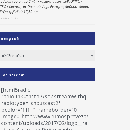
ίσθωση του υπ΄ αριθ. -14- καταστήματος, ΕΜΠΟΡΙΚΟΥ
ΤΡΟΥ Κοινότητας Ωρωπού, Δημ. Ενότητας Λούρου, Δήμου
βεζας εμβαδού 17,50 τ.μ.
Ιουλίου 2026
Ιστορικό
τορικό
Live stream
[html5radio
radiolink="http://sc2.streamwithq.com:8028/stream
radiotype="shoutcast2"
bcolor="ffffff" frameborder="0"
image="http://www.dimosprevezas.gr/wp-
content/uploads/2017/02/logo__radiofonias.jpg"
title="Δημοτική Ραδιοφωνία