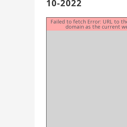
10-2022
Επιτροπή
Δημοτικές
Ενότητες
Failed to fetch Error: URL to t
domain as the current w
Αθλητικές
Υποδομές
Αθλητικές
Εκδηλώσεις