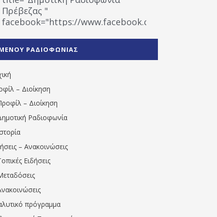
Πρέβεζας "
facebook="https://www.facebook.com/%CE%9
%CE%A1%CE%B1%CE%B4%CE%B9%CE%BF%CF%86
%CE%A0%CF%81%CE%AD%CE%B2%CE%B5%CE%B6%
ΜΕΝΟΥ ΡΑΔΙΟΦΩΝΙΑΣ
1531194763766854/" artist="" ]
χική
οφίλ – Διοίκηση
Προφίλ – Διοίκηση
Δημοτική Ραδιοφωνία
Ιστορία
δήσεις – Ανακοινώσεις
Τοπικές Ειδήσεις
Μεταδόσεις
Ανακοινώσεις
αλυτικό πρόγραμμα