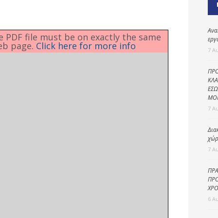
Καθαριότητα και
περιβάλλον
Δημοτική
Ανα
he PDF file must be on exactly the same
αστυνομία
εργ
eb page.
Click here for more info
7 Α
Γραφείο εσόδων
ΠΡΟ
Παιδικοί σταθμοί
ΚΛΑ
ΕΣΩ
Πολιτική
ΜΟ
προστασία
7 Α
Δια
χώρ
7 Α
ΠΡΑ
ΠΡΟ
ΧΡΟ
6 Α