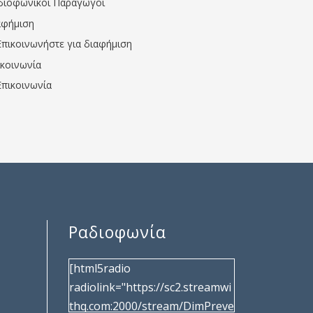
διοφωνικοί Παραγωγοί
αφήμιση
Επικοινωνήστε για διαφήμιση
ικοινωνία
Επικοινωνία
Ραδιοφωνία
[html5radio
radiolink="https://sc2.streamwi
thq.com:2000/stream/DimPreve