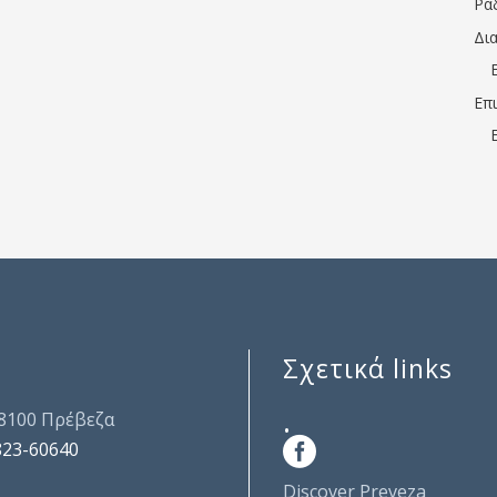
Ρα
Δι
Επ
Σχετικά links
.
48100 Πρέβεζα
823-60640
Discover Preveza