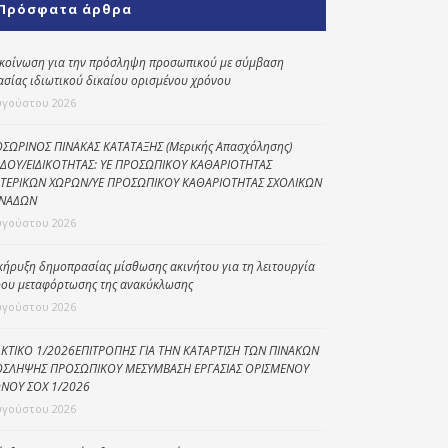
Πρόσφατα άρθρα
Κοινωνικό
παντοπωλείο
κοίνωση για την πρόσληψη προσωπικού με σύμβαση
ασίας ιδιωτικού δικαίου ορισμένου χρόνου
Kοινωνικό
φαρμακείο
υγούστου 2026
Πρόγραμμα
ΣΩΡΙΝΟΣ ΠΙΝΑΚΑΣ ΚΑΤΑΤΑΞΗΣ (Μερικής Απασχόλησης)
“Βοήθεια στο σπίτι”
ΔΟΥ/ΕΙΔΙΚΟΤΗΤΑΣ: ΥΕ ΠΡΟΣΩΠΙΚΟΥ ΚΑΘΑΡΙΟΤΗΤΑΣ
ΤΕΡΙΚΩΝ ΧΩΡΩΝ/ΥΕ ΠΡΟΣΩΠΙΚΟΥ ΚΑΘΑΡΙΟΤΗΤΑΣ ΣΧΟΛΙΚΩΝ
Κέντρο Ημερήσιας
ΝΑΔΩΝ
Φροντίδας
υγούστου 2026
Ηλικιωμένων
(Κ.Η.Φ.Η.) Πρέβεζας
κήρυξη δημοπρασίας μίσθωσης ακινήτου για τη λειτουργία
ου μεταφόρτωσης της ανακύκλωσης
υγούστου 2026
ΚΤΙΚΟ 1/2026ΕΠΙΤΡΟΠΗΣ ΓΙΑ ΤΗΝ ΚΑΤΑΡΤΙΣΗ ΤΩΝ ΠΙΝΑΚΩΝ
ΣΛΗΨΗΣ ΠΡΟΣΩΠΙΚΟΥ ΜΕΣΥΜΒΑΣΗ ΕΡΓΑΣΙΑΣ ΟΡΙΣΜΕΝΟΥ
ΝΟΥ ΣΟΧ 1/2026
υγούστου 2026