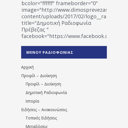
bcolor="ffffff" frameborder="0"
image="http://www.dimosprevezas.gr/wp-
content/uploads/2017/02/logo__radiofonias
title="Δημοτική Ραδιοφωνία
Πρέβεζας "
facebook="https://www.facebook.co
%CE%A1%CE%B1%CE%B4%CE%B9%CE%BF%
%CE%A0%CF%81%CE%AD%CE%B2%CE%B5%
ΜΕΝΟΥ ΡΑΔΙΟΦΩΝΙΑΣ
1531194763766854/" artist="" ]
Αρχική
Προφίλ – Διοίκηση
Προφίλ – Διοίκηση
Δημοτική Ραδιοφωνία
Ιστορία
Ειδήσεις – Ανακοινώσεις
Τοπικές Ειδήσεις
Μεταδόσεις