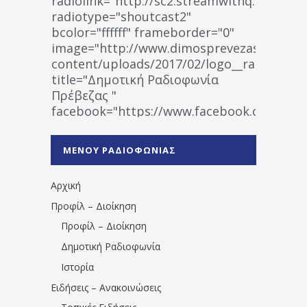
radiolink="http://sc2.streamwithq.com:802
radiotype="shoutcast2"
bcolor="ffffff" frameborder="0"
image="http://www.dimosprevezas.gr/wp-
content/uploads/2017/02/logo__radiofonias
title="Δημοτική Ραδιοφωνία
Πρέβεζας "
facebook="https://www.facebook.co
%CE%A1%CE%B1%CE%B4%CE%B9%CE%BF%
%CE%A0%CF%81%CE%AD%CE%B2%CE%B5%
ΜΕΝΟΥ ΡΑΔΙΟΦΩΝΙΑΣ
1531194763766854/" artist="" ]
Αρχική
Προφίλ – Διοίκηση
Προφίλ – Διοίκηση
Δημοτική Ραδιοφωνία
Ιστορία
Ειδήσεις – Ανακοινώσεις