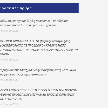
Κοινωνικό
Πρόσφατα άρθρα
παντοπωλείο
Kοινωνικό
κοίνωση για την πρόσληψη προσωπικού με σύμβαση
φαρμακείο
ασίας ιδιωτικού δικαίου ορισμένου χρόνου
υγούστου 2026
Πρόγραμμα
“Βοήθεια στο σπίτι”
ΣΩΡΙΝΟΣ ΠΙΝΑΚΑΣ ΚΑΤΑΤΑΞΗΣ (Μερικής Απασχόλησης)
ΔΟΥ/ΕΙΔΙΚΟΤΗΤΑΣ: ΥΕ ΠΡΟΣΩΠΙΚΟΥ ΚΑΘΑΡΙΟΤΗΤΑΣ
Κέντρο Ημερήσιας
ΤΕΡΙΚΩΝ ΧΩΡΩΝ/ΥΕ ΠΡΟΣΩΠΙΚΟΥ ΚΑΘΑΡΙΟΤΗΤΑΣ ΣΧΟΛΙΚΩΝ
Φροντίδας
ΝΑΔΩΝ
Ηλικιωμένων
υγούστου 2026
(Κ.Η.Φ.Η.) Πρέβεζας
κήρυξη δημοπρασίας μίσθωσης ακινήτου για τη λειτουργία
ου μεταφόρτωσης της ανακύκλωσης
υγούστου 2026
ΚΤΙΚΟ 1/2026ΕΠΙΤΡΟΠΗΣ ΓΙΑ ΤΗΝ ΚΑΤΑΡΤΙΣΗ ΤΩΝ ΠΙΝΑΚΩΝ
ΣΛΗΨΗΣ ΠΡΟΣΩΠΙΚΟΥ ΜΕΣΥΜΒΑΣΗ ΕΡΓΑΣΙΑΣ ΟΡΙΣΜΕΝΟΥ
ΝΟΥ ΣΟΧ 1/2026
υγούστου 2026