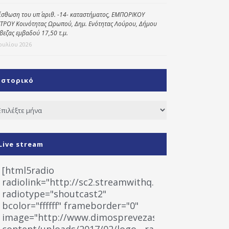
ίσθωση του υπ΄ αριθ. -14- καταστήματος, ΕΜΠΟΡΙΚΟΥ
ΤΡΟΥ Κοινότητας Ωρωπού, Δημ. Ενότητας Λούρου, Δήμου
βεζας εμβαδού 17,50 τ.μ.
Ιουλίου 2026
Ιστορικό
τορικό
Live stream
[html5radio
radiolink="http://sc2.streamwithq.com:8028/stream
radiotype="shoutcast2"
bcolor="ffffff" frameborder="0"
image="http://www.dimosprevezas.gr/wp-
content/uploads/2017/02/logo__radiofonias.jpg"