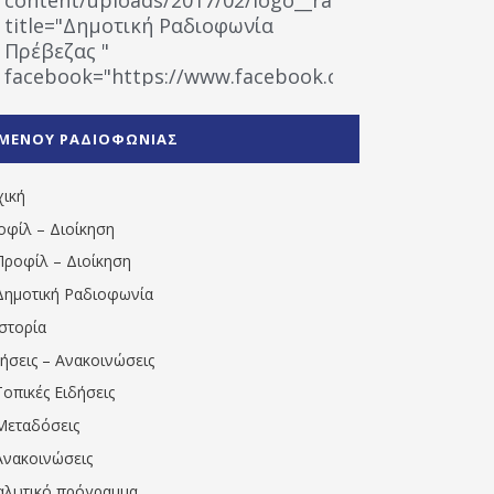
title="Δημοτική Ραδιοφωνία
Πρέβεζας "
facebook="https://www.facebook.com/%CE%9
%CE%A1%CE%B1%CE%B4%CE%B9%CE%BF%CF%86
%CE%A0%CF%81%CE%AD%CE%B2%CE%B5%CE%B6%
ΜΕΝΟΥ ΡΑΔΙΟΦΩΝΙΑΣ
1531194763766854/" artist="" ]
χική
οφίλ – Διοίκηση
Προφίλ – Διοίκηση
Δημοτική Ραδιοφωνία
Ιστορία
δήσεις – Ανακοινώσεις
Τοπικές Ειδήσεις
Μεταδόσεις
Ανακοινώσεις
αλυτικό πρόγραμμα