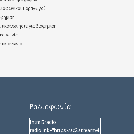
διοφωνικοί Παραγωγοί
αφήμιση
Επικοινωνήστε για διαφήμιση
ικοινωνία
Επικοινωνία
Ραδιοφωνία
[html5radio
radiolink="https://sc2.streamwi