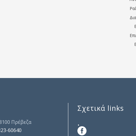
Ρα
Δι
Επ
Σχετικά links
.
48100 Πρέβεζα
823-60640