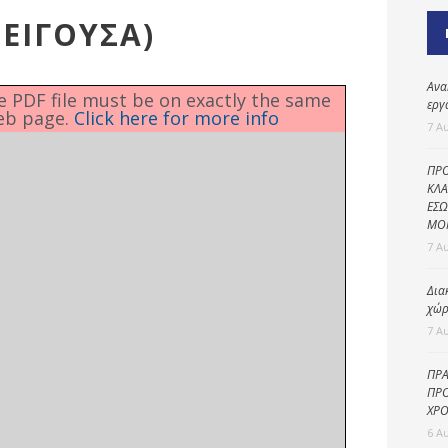
Καθαριότητα και
ΠΕΙΓΟΥΣΑ)
περιβάλλον
Δημοτική
αστυνομία
Ανα
he PDF file must be on exactly the same
εργ
eb page.
Click here for more info
Γραφείο εσόδων
7 Α
Παιδικοί σταθμοί
ΠΡΟ
Πολιτική
ΚΛΑ
ΕΣΩ
προστασία
ΜΟ
7 Α
Δια
χώρ
7 Α
ΠΡΑ
ΠΡΟ
ΧΡΟ
6 Α