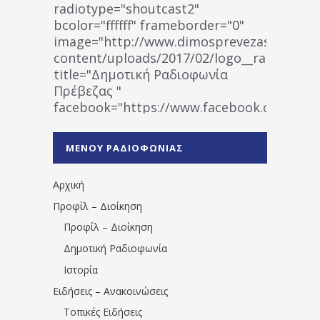
radiotype="shoutcast2"
bcolor="ffffff" frameborder="0"
image="http://www.dimosprevezas.gr/wp-
content/uploads/2017/02/logo__radiofonias
title="Δημοτική Ραδιοφωνία
Πρέβεζας "
facebook="https://www.facebook.co
%CE%A1%CE%B1%CE%B4%CE%B9%CE%BF%
%CE%A0%CF%81%CE%AD%CE%B2%CE%B5%
ΜΕΝΟΥ ΡΑΔΙΟΦΩΝΙΑΣ
1531194763766854/" artist="" ]
Αρχική
Προφίλ – Διοίκηση
Προφίλ – Διοίκηση
Δημοτική Ραδιοφωνία
Ιστορία
Ειδήσεις – Ανακοινώσεις
Τοπικές Ειδήσεις