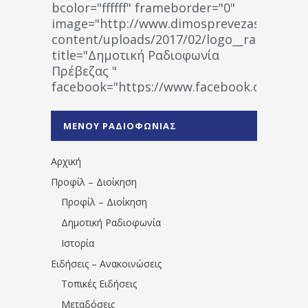
bcolor="ffffff" frameborder="0"
image="http://www.dimosprevezas.gr/wp-
content/uploads/2017/02/logo__radiofonias
title="Δημοτική Ραδιοφωνία
Πρέβεζας "
facebook="https://www.facebook.co
%CE%A1%CE%B1%CE%B4%CE%B9%CE%BF%
%CE%A0%CF%81%CE%AD%CE%B2%CE%B5%
ΜΕΝΟΥ ΡΑΔΙΟΦΩΝΙΑΣ
1531194763766854/" artist="" ]
Αρχική
Προφίλ – Διοίκηση
Προφίλ – Διοίκηση
Δημοτική Ραδιοφωνία
Ιστορία
Ειδήσεις – Ανακοινώσεις
Τοπικές Ειδήσεις
Μεταδόσεις