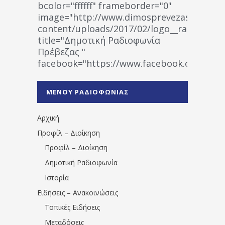
bcolor="ffffff" frameborder="0"
image="http://www.dimosprevezas.gr/wp-
content/uploads/2017/02/logo__radiofonias
title="Δημοτική Ραδιοφωνία
Πρέβεζας "
facebook="https://www.facebook.co
%CE%A1%CE%B1%CE%B4%CE%B9%CE%BF%
%CE%A0%CF%81%CE%AD%CE%B2%CE%B5%
ΜΕΝΟΥ ΡΑΔΙΟΦΩΝΙΑΣ
1531194763766854/" artist="" ]
Αρχική
Προφίλ – Διοίκηση
Προφίλ – Διοίκηση
Δημοτική Ραδιοφωνία
Ιστορία
Ειδήσεις – Ανακοινώσεις
Τοπικές Ειδήσεις
Μεταδόσεις