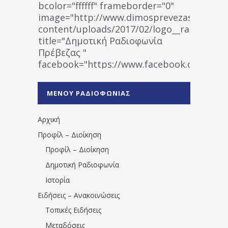
bcolor="ffffff" frameborder="0"
image="http://www.dimosprevezas.gr/wp-
content/uploads/2017/02/logo__radiofonias
title="Δημοτική Ραδιοφωνία
Πρέβεζας "
facebook="https://www.facebook.co
%CE%A1%CE%B1%CE%B4%CE%B9%CE%BF%
%CE%A0%CF%81%CE%AD%CE%B2%CE%B5%
ΜΕΝΟΥ ΡΑΔΙΟΦΩΝΙΑΣ
1531194763766854/" artist="" ]
Αρχική
Προφίλ – Διοίκηση
Προφίλ – Διοίκηση
Δημοτική Ραδιοφωνία
Ιστορία
Ειδήσεις – Ανακοινώσεις
Τοπικές Ειδήσεις
Μεταδόσεις