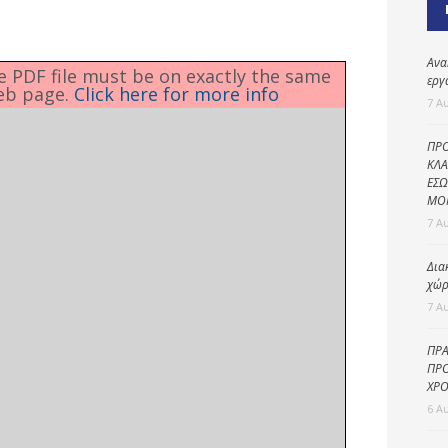
Καθαριότητα και
περιβάλλον
Δημοτική
Ανα
he PDF file must be on exactly the same
αστυνομία
εργ
eb page.
Click here for more info
7 Α
Γραφείο εσόδων
ΠΡΟ
Παιδικοί σταθμοί
ΚΛΑ
ΕΣΩ
Πολιτική
ΜΟ
προστασία
7 Α
Δια
χώρ
7 Α
ΠΡΑ
ΠΡΟ
ΧΡΟ
6 Α