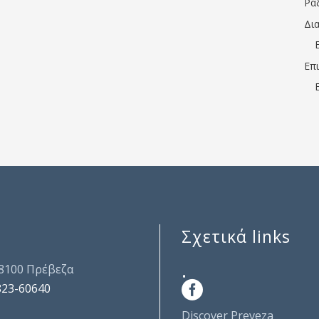
Ρα
Δι
Επ
Σχετικά links
.
48100 Πρέβεζα
823-60640
Discover Preveza