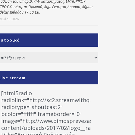
ίσθωση του υπ΄ αριθ. -14- καταστήματος, ΕΜΠΟΡΙΚΟΥ
ΤΡΟΥ Κοινότητας Ωρωπού, Δημ. Ενότητας Λούρου, Δήμου
βεζας εμβαδού 17,50 τ.μ.
Ιουλίου 2026
Ιστορικό
τορικό
Live stream
[html5radio
radiolink="http://sc2.streamwithq.com:8028/stream
radiotype="shoutcast2"
bcolor="ffffff" frameborder="0"
image="http://www.dimosprevezas.gr/wp-
content/uploads/2017/02/logo__radiofonias.jpg"
title="Δημοτική Ραδιοφωνία