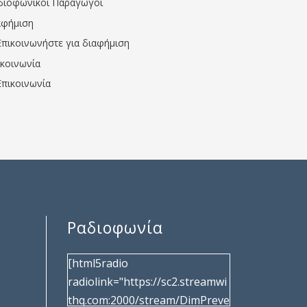
διοφωνικοί Παραγωγοί
αφήμιση
Επικοινωνήστε για διαφήμιση
ικοινωνία
Επικοινωνία
Ραδιοφωνία
[html5radio
radiolink="https://sc2.streamwi
thq.com:2000/stream/DimPreve