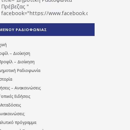
Πρέβεζας "
facebook="https://www.facebook.com/%CE%9
%CE%A1%CE%B1%CE%B4%CE%B9%CE%BF%CF%86
%CE%A0%CF%81%CE%AD%CE%B2%CE%B5%CE%B6%
ΜΕΝΟΥ ΡΑΔΙΟΦΩΝΙΑΣ
1531194763766854/" artist="" ]
χική
οφίλ – Διοίκηση
Προφίλ – Διοίκηση
Δημοτική Ραδιοφωνία
Ιστορία
δήσεις – Ανακοινώσεις
Τοπικές Ειδήσεις
Μεταδόσεις
Ανακοινώσεις
αλυτικό πρόγραμμα