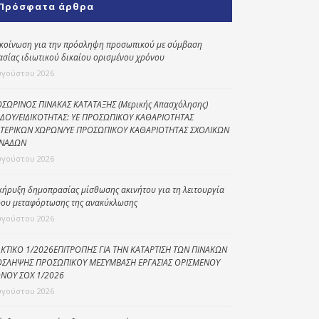
Πρόσφατα άρθρα
Κοινωνικό
παντοπωλείο
κοίνωση για την πρόσληψη προσωπικού με σύμβαση
ασίας ιδιωτικού δικαίου ορισμένου χρόνου
Kοινωνικό
φαρμακείο
υγούστου 2026
Πρόγραμμα
ΣΩΡΙΝΟΣ ΠΙΝΑΚΑΣ ΚΑΤΑΤΑΞΗΣ (Μερικής Απασχόλησης)
“Βοήθεια στο σπίτι”
ΔΟΥ/ΕΙΔΙΚΟΤΗΤΑΣ: ΥΕ ΠΡΟΣΩΠΙΚΟΥ ΚΑΘΑΡΙΟΤΗΤΑΣ
ΤΕΡΙΚΩΝ ΧΩΡΩΝ/ΥΕ ΠΡΟΣΩΠΙΚΟΥ ΚΑΘΑΡΙΟΤΗΤΑΣ ΣΧΟΛΙΚΩΝ
Κέντρο Ημερήσιας
ΝΑΔΩΝ
Φροντίδας
υγούστου 2026
Ηλικιωμένων
(Κ.Η.Φ.Η.) Πρέβεζας
κήρυξη δημοπρασίας μίσθωσης ακινήτου για τη λειτουργία
ου μεταφόρτωσης της ανακύκλωσης
υγούστου 2026
ΚΤΙΚΟ 1/2026ΕΠΙΤΡΟΠΗΣ ΓΙΑ ΤΗΝ ΚΑΤΑΡΤΙΣΗ ΤΩΝ ΠΙΝΑΚΩΝ
ΣΛΗΨΗΣ ΠΡΟΣΩΠΙΚΟΥ ΜΕΣΥΜΒΑΣΗ ΕΡΓΑΣΙΑΣ ΟΡΙΣΜΕΝΟΥ
ΝΟΥ ΣΟΧ 1/2026
υγούστου 2026