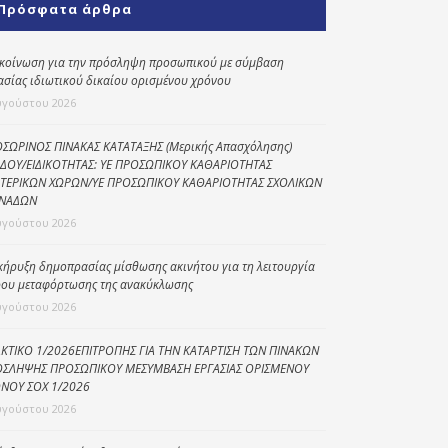
Πρόσφατα άρθρα
Κοινωνικό
παντοπωλείο
κοίνωση για την πρόσληψη προσωπικού με σύμβαση
ασίας ιδιωτικού δικαίου ορισμένου χρόνου
Kοινωνικό
φαρμακείο
υγούστου 2026
Πρόγραμμα
ΣΩΡΙΝΟΣ ΠΙΝΑΚΑΣ ΚΑΤΑΤΑΞΗΣ (Μερικής Απασχόλησης)
“Βοήθεια στο σπίτι”
ΔΟΥ/ΕΙΔΙΚΟΤΗΤΑΣ: ΥΕ ΠΡΟΣΩΠΙΚΟΥ ΚΑΘΑΡΙΟΤΗΤΑΣ
ΤΕΡΙΚΩΝ ΧΩΡΩΝ/ΥΕ ΠΡΟΣΩΠΙΚΟΥ ΚΑΘΑΡΙΟΤΗΤΑΣ ΣΧΟΛΙΚΩΝ
Κέντρο Ημερήσιας
ΝΑΔΩΝ
Φροντίδας
υγούστου 2026
Ηλικιωμένων
(Κ.Η.Φ.Η.) Πρέβεζας
κήρυξη δημοπρασίας μίσθωσης ακινήτου για τη λειτουργία
ου μεταφόρτωσης της ανακύκλωσης
υγούστου 2026
ΚΤΙΚΟ 1/2026ΕΠΙΤΡΟΠΗΣ ΓΙΑ ΤΗΝ ΚΑΤΑΡΤΙΣΗ ΤΩΝ ΠΙΝΑΚΩΝ
ΣΛΗΨΗΣ ΠΡΟΣΩΠΙΚΟΥ ΜΕΣΥΜΒΑΣΗ ΕΡΓΑΣΙΑΣ ΟΡΙΣΜΕΝΟΥ
ΝΟΥ ΣΟΧ 1/2026
υγούστου 2026