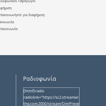
διοφωνικοί Παραγωγοί
αφήμιση
Επικοινωνήστε για διαφήμιση
ικοινωνία
Επικοινωνία
Ραδιοφωνία
[html5radio
radiolink="https://sc2.streamwi
thq.com:2000/stream/DimPreve