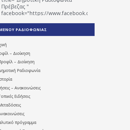
Πρέβεζας "
facebook="https://www.facebook.com/%CE%9
%CE%A1%CE%B1%CE%B4%CE%B9%CE%BF%CF%86
%CE%A0%CF%81%CE%AD%CE%B2%CE%B5%CE%B6%
ΜΕΝΟΥ ΡΑΔΙΟΦΩΝΙΑΣ
1531194763766854/" artist="" ]
χική
οφίλ – Διοίκηση
Προφίλ – Διοίκηση
Δημοτική Ραδιοφωνία
Ιστορία
δήσεις – Ανακοινώσεις
Τοπικές Ειδήσεις
Μεταδόσεις
Ανακοινώσεις
αλυτικό πρόγραμμα