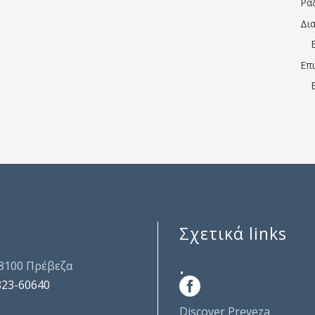
Ρα
Δι
Επ
Σχετικά links
.
48100 Πρέβεζα
823-60640
Discover Preveza