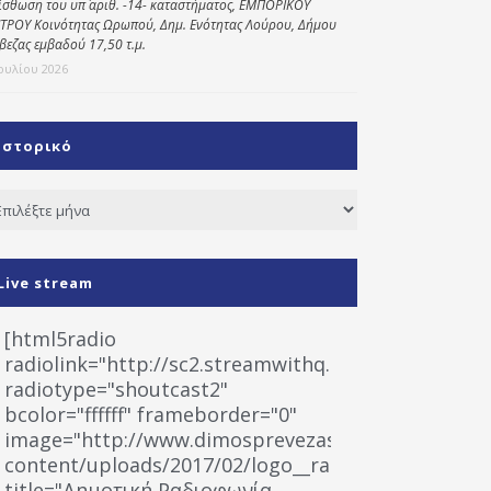
ίσθωση του υπ΄ αριθ. -14- καταστήματος, ΕΜΠΟΡΙΚΟΥ
ΤΡΟΥ Κοινότητας Ωρωπού, Δημ. Ενότητας Λούρου, Δήμου
βεζας εμβαδού 17,50 τ.μ.
Ιουλίου 2026
Ιστορικό
τορικό
Live stream
[html5radio
radiolink="http://sc2.streamwithq.com:8028/stream
radiotype="shoutcast2"
bcolor="ffffff" frameborder="0"
image="http://www.dimosprevezas.gr/wp-
content/uploads/2017/02/logo__radiofonias.jpg"
title="Δημοτική Ραδιοφωνία