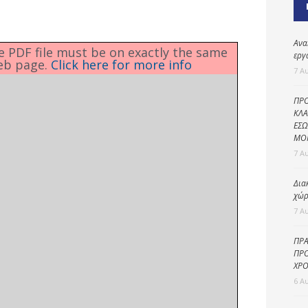
Καθαριότητα και
περιβάλλον
Δημοτική
Ανα
he PDF file must be on exactly the same
αστυνομία
εργ
eb page.
Click here for more info
7 Α
Γραφείο εσόδων
ΠΡΟ
Παιδικοί σταθμοί
ΚΛΑ
ΕΣΩ
Πολιτική
ΜΟ
προστασία
7 Α
Δια
χώρ
7 Α
ΠΡΑ
ΠΡΟ
ΧΡΟ
6 Α