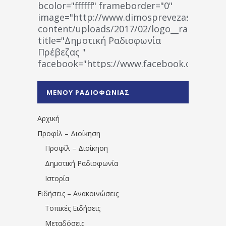
bcolor="ffffff" frameborder="0"
image="http://www.dimosprevezas.gr/wp-
content/uploads/2017/02/logo__radiofonias
title="Δημοτική Ραδιοφωνία
Πρέβεζας "
facebook="https://www.facebook.co
%CE%A1%CE%B1%CE%B4%CE%B9%CE%BF%
%CE%A0%CF%81%CE%AD%CE%B2%CE%B5%
ΜΕΝΟΥ ΡΑΔΙΟΦΩΝΙΑΣ
1531194763766854/" artist="" ]
Αρχική
Προφίλ – Διοίκηση
Προφίλ – Διοίκηση
Δημοτική Ραδιοφωνία
Ιστορία
Ειδήσεις – Ανακοινώσεις
Τοπικές Ειδήσεις
Μεταδόσεις