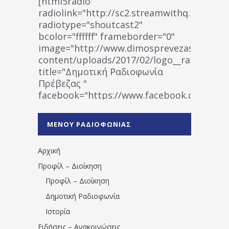
[html5radio
radiolink="http://sc2.streamwithq.com:802
radiotype="shoutcast2"
bcolor="ffffff" frameborder="0"
image="http://www.dimosprevezas.gr/wp-
content/uploads/2017/02/logo__radiofonias
title="Δημοτική Ραδιοφωνία
Πρέβεζας "
facebook="https://www.facebook.co
%CE%A1%CE%B1%CE%B4%CE%B9%CE%BF%
%CE%A0%CF%81%CE%AD%CE%B2%CE%B5%
ΜΕΝΟΥ ΡΑΔΙΟΦΩΝΙΑΣ
1531194763766854/" artist="" ]
Αρχική
Προφίλ – Διοίκηση
Προφίλ – Διοίκηση
Δημοτική Ραδιοφωνία
Ιστορία
Ειδήσεις – Ανακοινώσεις