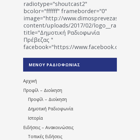
radiotype="shoutcast2"
bcolor="ffffff" frameborder="0"
image="http://www.dimosprevezas.gr/wp-
content/uploads/2017/02/logo__radiofonias
title="Δημοτική Ραδιοφωνία
Πρέβεζας "
facebook="https://www.facebook.co
%CE%A1%CE%B1%CE%B4%CE%B9%CE%BF%
%CE%A0%CF%81%CE%AD%CE%B2%CE%B5%
ΜΕΝΟΥ ΡΑΔΙΟΦΩΝΙΑΣ
1531194763766854/" artist="" ]
Αρχική
Προφίλ – Διοίκηση
Προφίλ – Διοίκηση
Δημοτική Ραδιοφωνία
Ιστορία
Ειδήσεις – Ανακοινώσεις
Τοπικές Ειδήσεις