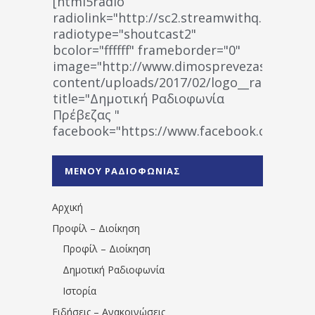
[html5radio
radiolink="http://sc2.streamwithq.com:802
radiotype="shoutcast2"
bcolor="ffffff" frameborder="0"
image="http://www.dimosprevezas.gr/wp-
content/uploads/2017/02/logo__radiofonias
title="Δημοτική Ραδιοφωνία
Πρέβεζας "
facebook="https://www.facebook.co
%CE%A1%CE%B1%CE%B4%CE%B9%CE%BF%
%CE%A0%CF%81%CE%AD%CE%B2%CE%B5%
ΜΕΝΟΥ ΡΑΔΙΟΦΩΝΙΑΣ
1531194763766854/" artist="" ]
Αρχική
Προφίλ – Διοίκηση
Προφίλ – Διοίκηση
Δημοτική Ραδιοφωνία
Ιστορία
Ειδήσεις – Ανακοινώσεις