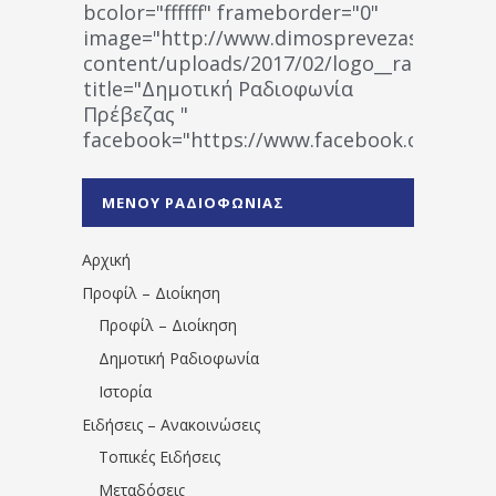
bcolor="ffffff" frameborder="0"
image="http://www.dimosprevezas.gr/wp-
content/uploads/2017/02/logo__radiofonias
title="Δημοτική Ραδιοφωνία
Πρέβεζας "
facebook="https://www.facebook.co
%CE%A1%CE%B1%CE%B4%CE%B9%CE%BF%
%CE%A0%CF%81%CE%AD%CE%B2%CE%B5%
ΜΕΝΟΥ ΡΑΔΙΟΦΩΝΙΑΣ
1531194763766854/" artist="" ]
Αρχική
Προφίλ – Διοίκηση
Προφίλ – Διοίκηση
Δημοτική Ραδιοφωνία
Ιστορία
Ειδήσεις – Ανακοινώσεις
Τοπικές Ειδήσεις
Μεταδόσεις