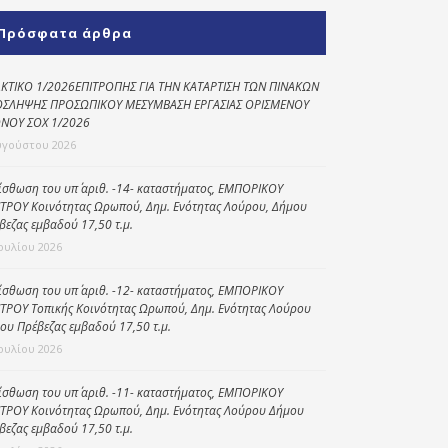
Κοινωνικό
Πρόσφατα άρθρα
παντοπωλείο
Kοινωνικό
ΚΤΙΚΟ 1/2026ΕΠΙΤΡΟΠΗΣ ΓΙΑ ΤΗΝ ΚΑΤΑΡΤΙΣΗ ΤΩΝ ΠΙΝΑΚΩΝ
φαρμακείο
ΣΛΗΨΗΣ ΠΡΟΣΩΠΙΚΟΥ ΜΕΣΥΜΒΑΣΗ ΕΡΓΑΣΙΑΣ ΟΡΙΣΜΕΝΟΥ
ΝΟΥ ΣΟΧ 1/2026
Πρόγραμμα
υγούστου 2026
“Βοήθεια στο σπίτι”
ίσθωση του υπ΄ αριθ. -14- καταστήματος, ΕΜΠΟΡΙΚΟΥ
Κέντρο Ημερήσιας
ΤΡΟΥ Κοινότητας Ωρωπού, Δημ. Ενότητας Λούρου, Δήμου
Φροντίδας
βεζας εμβαδού 17,50 τ.μ.
Ηλικιωμένων
Ιουλίου 2026
(Κ.Η.Φ.Η.) Πρέβεζας
ίσθωση του υπ΄ αριθ. -12- καταστήματος, ΕΜΠΟΡΙΚΟΥ
ΤΡΟΥ Τοπικής Κοινότητας Ωρωπού, Δημ. Ενότητας Λούρου
ου Πρέβεζας εμβαδού 17,50 τ.μ.
Ιουλίου 2026
ίσθωση του υπ΄ αριθ. -11- καταστήματος, ΕΜΠΟΡΙΚΟΥ
ΤΡΟΥ Κοινότητας Ωρωπού, Δημ. Ενότητας Λούρου Δήμου
βεζας εμβαδού 17,50 τ.μ.