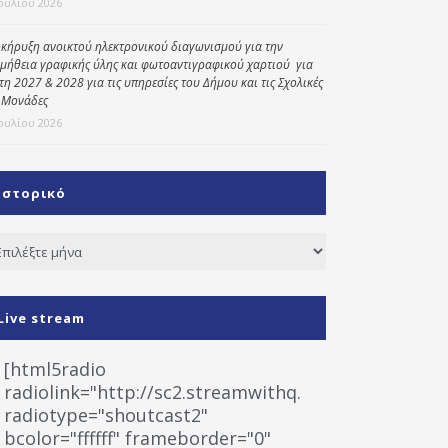
Ιουλίου 2026
κήρυξη ανοικτού ηλεκτρονικού διαγωνισμού για την
μήθεια γραφικής ύλης και φωτοαντιγραφικού χαρτιού για
έτη 2027 & 2028 για τις υπηρεσίες του Δήμου και τις Σχολικές
 Μονάδες
Ιουλίου 2026
Ιστορικό
τορικό
Live stream
[html5radio
radiolink="http://sc2.streamwithq.com:8028/stream
radiotype="shoutcast2"
bcolor="ffffff" frameborder="0"