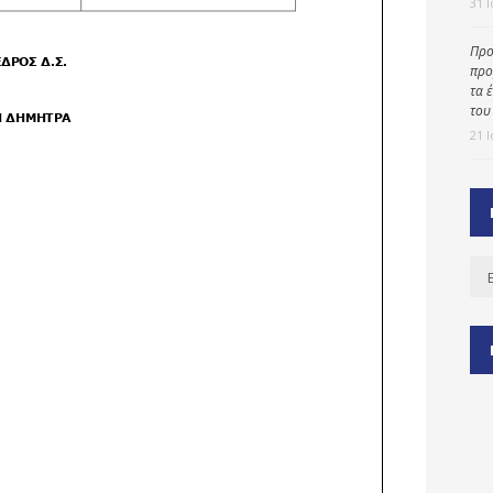
31 
Προ
προ
ύ
τα 
ζας
του
21 
ίου
Ισ