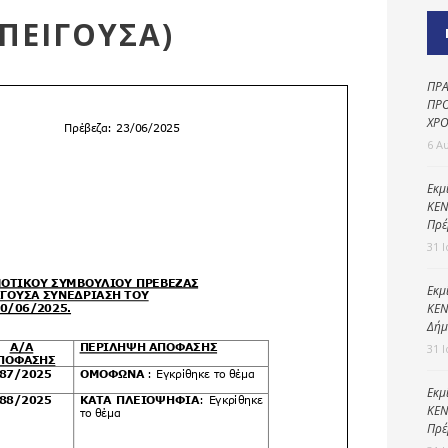
Καθαριότητα και
ΕΠΕΙΓΟΥΣΑ)
περιβάλλον
Δημοτική
αστυνομία
ΠΡΑ
ΠΡΟ
Γραφείο εσόδων
ΧΡΟ
6 Α
Παιδικοί σταθμοί
Πολιτική
Εκμ
ΚΕΝ
προστασία
Πρέ
31 
Εκμ
ΚΕΝ
Δήμ
31 
Εκμ
ΚΕΝ
Πρέ