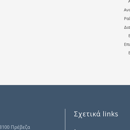
Αν
Ρα
Δι
Επ
Σχετικά links
.
48100 Πρέβεζα