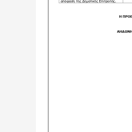
Δημοτική
Βιβλιοθήκη
Δίκτυο
Εθελοντισμο
Δήμου Πρέβε
Κέντρο δια β
Μάθησης