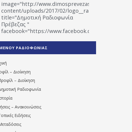
image="http://www.dimosprevezas.gr/wp-
content/uploads/2017/02/logo__radiofonias.jpg"
title="Δημοτική Ραδιοφωνία
Πρέβεζας "
facebook="https://www.facebook.com/%CE%9
%CE%A1%CE%B1%CE%B4%CE%B9%CE%BF%CF%86
%CE%A0%CF%81%CE%AD%CE%B2%CE%B5%CE%B6%
ΜΕΝΟΥ ΡΑΔΙΟΦΩΝΙΑΣ
1531194763766854/" artist="" ]
χική
οφίλ – Διοίκηση
Προφίλ – Διοίκηση
Δημοτική Ραδιοφωνία
Ιστορία
δήσεις – Ανακοινώσεις
Τοπικές Ειδήσεις
Μεταδόσεις