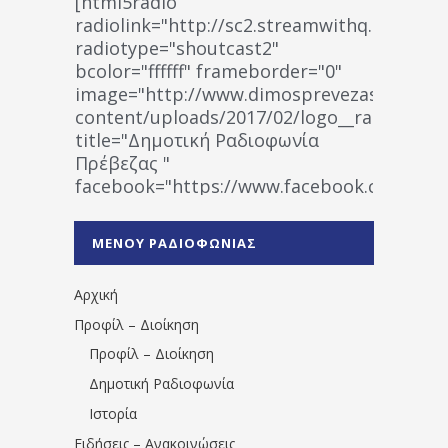
[html5radio
radiolink="http://sc2.streamwithq.com:802
radiotype="shoutcast2"
bcolor="ffffff" frameborder="0"
image="http://www.dimosprevezas.gr/wp-
content/uploads/2017/02/logo__radiofonias
title="Δημοτική Ραδιοφωνία
Πρέβεζας "
facebook="https://www.facebook.co
%CE%A1%CE%B1%CE%B4%CE%B9%CE%BF%
%CE%A0%CF%81%CE%AD%CE%B2%CE%B5%
ΜΕΝΟΥ ΡΑΔΙΟΦΩΝΙΑΣ
1531194763766854/" artist="" ]
Αρχική
Προφίλ – Διοίκηση
Προφίλ – Διοίκηση
Δημοτική Ραδιοφωνία
Ιστορία
Ειδήσεις – Ανακοινώσεις