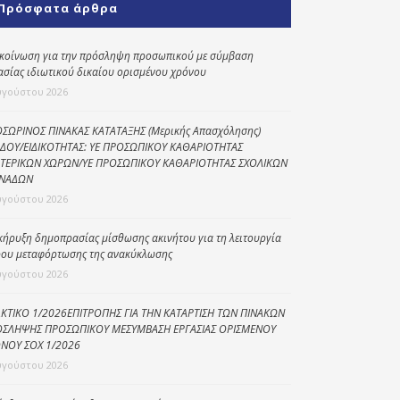
Πρόσφατα άρθρα
Κοινωνικό
παντοπωλείο
κοίνωση για την πρόσληψη προσωπικού με σύμβαση
ασίας ιδιωτικού δικαίου ορισμένου χρόνου
Kοινωνικό
φαρμακείο
υγούστου 2026
Πρόγραμμα
ΣΩΡΙΝΟΣ ΠΙΝΑΚΑΣ ΚΑΤΑΤΑΞΗΣ (Μερικής Απασχόλησης)
“Βοήθεια στο σπίτι”
ΔΟΥ/ΕΙΔΙΚΟΤΗΤΑΣ: ΥΕ ΠΡΟΣΩΠΙΚΟΥ ΚΑΘΑΡΙΟΤΗΤΑΣ
ΤΕΡΙΚΩΝ ΧΩΡΩΝ/ΥΕ ΠΡΟΣΩΠΙΚΟΥ ΚΑΘΑΡΙΟΤΗΤΑΣ ΣΧΟΛΙΚΩΝ
Κέντρο Ημερήσιας
ΝΑΔΩΝ
Φροντίδας
υγούστου 2026
Ηλικιωμένων
(Κ.Η.Φ.Η.) Πρέβεζας
κήρυξη δημοπρασίας μίσθωσης ακινήτου για τη λειτουργία
ου μεταφόρτωσης της ανακύκλωσης
υγούστου 2026
ΚΤΙΚΟ 1/2026ΕΠΙΤΡΟΠΗΣ ΓΙΑ ΤΗΝ ΚΑΤΑΡΤΙΣΗ ΤΩΝ ΠΙΝΑΚΩΝ
ΣΛΗΨΗΣ ΠΡΟΣΩΠΙΚΟΥ ΜΕΣΥΜΒΑΣΗ ΕΡΓΑΣΙΑΣ ΟΡΙΣΜΕΝΟΥ
ΝΟΥ ΣΟΧ 1/2026
υγούστου 2026