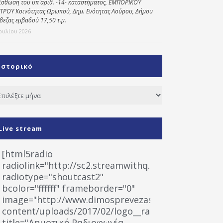
ίσθωση του υπ΄ αριθ. -14- καταστήματος, ΕΜΠΟΡΙΚΟΥ
ΤΡΟΥ Κοινότητας Ωρωπού, Δημ. Ενότητας Λούρου, Δήμου
βεζας εμβαδού 17,50 τ.μ.
Ιουλίου 2026
Ιστορικό
τορικό
Live stream
[html5radio
radiolink="http://sc2.streamwithq.com:8028/stream
radiotype="shoutcast2"
bcolor="ffffff" frameborder="0"
image="http://www.dimosprevezas.gr/wp-
content/uploads/2017/02/logo__radiofonias.jpg"
title="Δημοτική Ραδιοφωνία