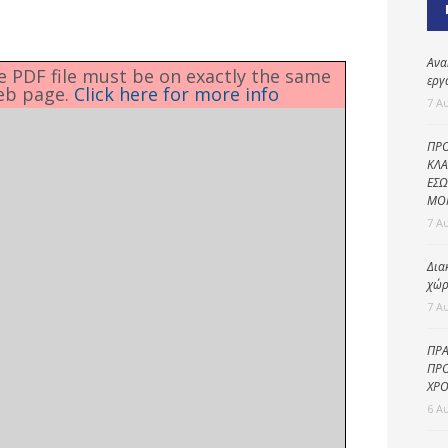
Καθαριότητα και
περιβάλλον
Δημοτική
Ανα
he PDF file must be on exactly the same
αστυνομία
εργ
eb page.
Click here for more info
7 Α
Γραφείο εσόδων
ΠΡΟ
Παιδικοί σταθμοί
ΚΛΑ
ΕΣΩ
Πολιτική
ΜΟ
προστασία
7 Α
Δια
χώρ
7 Α
ΠΡΑ
ΠΡΟ
ΧΡΟ
6 Α