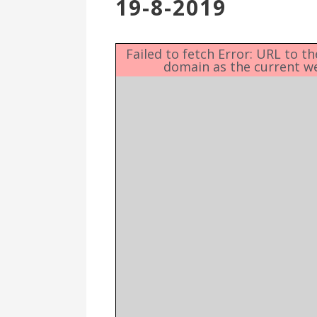
19-8-2019
Επιτροπή
Δημοτικές
Ενότητες
Failed to fetch Error: URL to t
domain as the current w
Αθλητικές
Υποδομές
Αθλητικές
Εκδηλώσεις