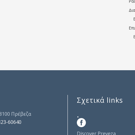
Ρα
Δι
Επ
Σχετικά links
.
48100 Πρέβεζα
823-60640
Discover Preveza