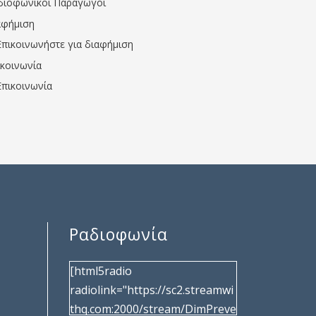
διοφωνικοί Παραγωγοί
αφήμιση
Επικοινωνήστε για διαφήμιση
ικοινωνία
Επικοινωνία
Ραδιοφωνία
[html5radio
radiolink="https://sc2.streamwi
thq.com:2000/stream/DimPreve