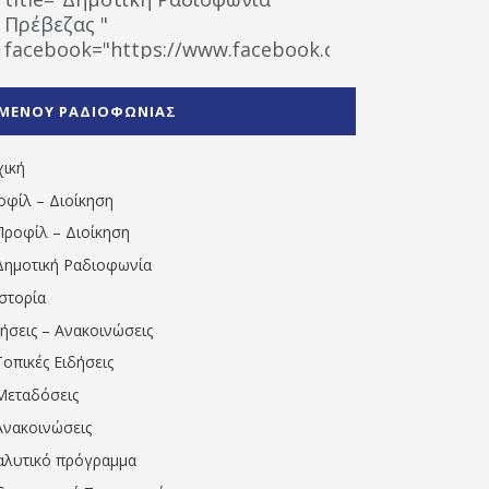
Πρέβεζας "
facebook="https://www.facebook.com/%CE%9
%CE%A1%CE%B1%CE%B4%CE%B9%CE%BF%CF%86
%CE%A0%CF%81%CE%AD%CE%B2%CE%B5%CE%B6%
ΜΕΝΟΥ ΡΑΔΙΟΦΩΝΙΑΣ
1531194763766854/" artist="" ]
χική
οφίλ – Διοίκηση
Προφίλ – Διοίκηση
Δημοτική Ραδιοφωνία
Ιστορία
δήσεις – Ανακοινώσεις
Τοπικές Ειδήσεις
Μεταδόσεις
Ανακοινώσεις
αλυτικό πρόγραμμα