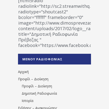
[html5radio
radiolink="http://sc2.streamwithq.com:802
radiotype="shoutcast2"
bcolor="ffffff" frameborder="0"
image="http://www.dimosprevezas.gr/wp-
content/uploads/2017/02/logo__radiofonias
title="Δημοτική Ραδιοφωνία
Πρέβεζας "
facebook="https://www.facebook.co
%CE%A1%CE%B1%CE%B4%CE%B9%CE%BF%
%CE%A0%CF%81%CE%AD%CE%B2%CE%B5%
ΜΕΝΟΥ ΡΑΔΙΟΦΩΝΙΑΣ
1531194763766854/" artist="" ]
Αρχική
Προφίλ – Διοίκηση
Προφίλ – Διοίκηση
Δημοτική Ραδιοφωνία
Ιστορία
Ειδήσεις – Ανακοινώσεις