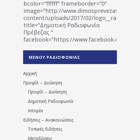
bcolor="ffffff" frameborder="0"
image="http://www.dimosprevezas.gr/wp-
content/uploads/2017/02/logo__radiofonias
title="Δημοτική Ραδιοφωνία
Πρέβεζας "
facebook="https://www.facebook.co
%CE%A1%CE%B1%CE%B4%CE%B9%CE%BF%
%CE%A0%CF%81%CE%AD%CE%B2%CE%B5%
ΜΕΝΟΥ ΡΑΔΙΟΦΩΝΙΑΣ
1531194763766854/" artist="" ]
Αρχική
Προφίλ – Διοίκηση
Προφίλ – Διοίκηση
Δημοτική Ραδιοφωνία
Ιστορία
Ειδήσεις – Ανακοινώσεις
Τοπικές Ειδήσεις
Μεταδόσεις