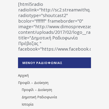
[html5radio
radiolink="http://sc2.streamwithq.com:802
radiotype="shoutcast2"
bcolor="ffffff" frameborder="0"
image="http://www.dimosprevezas.gr/wp-
content/uploads/2017/02/logo__radiofonias
title="Δημοτική Ραδιοφωνία
Πρέβεζας "
facebook="https://www.facebook.co
%CE%A1%CE%B1%CE%B4%CE%B9%CE%BF%
%CE%A0%CF%81%CE%AD%CE%B2%CE%B5%
ΜΕΝΟΥ ΡΑΔΙΟΦΩΝΙΑΣ
1531194763766854/" artist="" ]
Αρχική
Προφίλ – Διοίκηση
Προφίλ – Διοίκηση
Δημοτική Ραδιοφωνία
Ιστορία