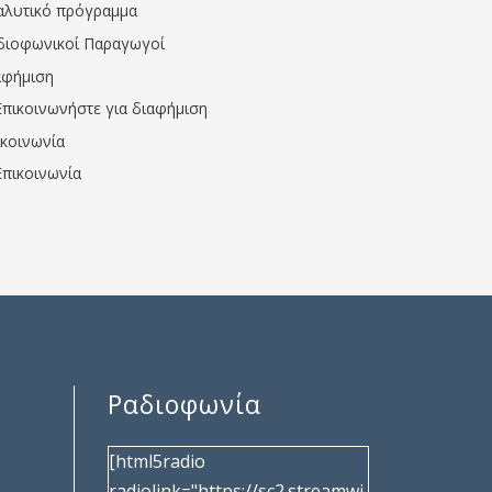
αλυτικό πρόγραμμα
διοφωνικοί Παραγωγοί
αφήμιση
Επικοινωνήστε για διαφήμιση
ικοινωνία
Επικοινωνία
Ραδιοφωνία
[html5radio
radiolink="https://sc2.streamwi