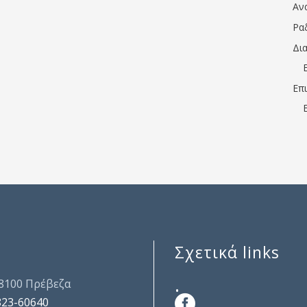
Αν
Ρα
Δι
Επ
Σχετικά links
.
48100 Πρέβεζα
823-60640