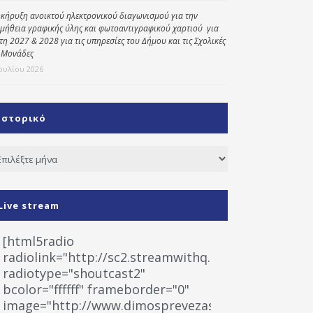
κήρυξη ανοικτού ηλεκτρονικού διαγωνισμού για την
μήθεια γραφικής ύλης και φωτοαντιγραφικού χαρτιού για
έτη 2027 & 2028 για τις υπηρεσίες του Δήμου και τις Σχολικές
 Μονάδες
Ιουλίου 2026
Ιστορικό
τορικό
Live stream
[html5radio
radiolink="http://sc2.streamwithq.com:8028/stream
radiotype="shoutcast2"
bcolor="ffffff" frameborder="0"
image="http://www.dimosprevezas.gr/wp-