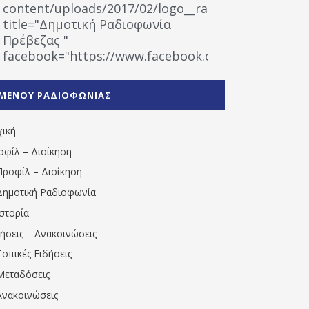
content/uploads/2017/02/logo__radiofonias.jpg"
title="Δημοτική Ραδιοφωνία
Πρέβεζας "
facebook="https://www.facebook.com/%CE%9
%CE%A1%CE%B1%CE%B4%CE%B9%CE%BF%CF%86
%CE%A0%CF%81%CE%AD%CE%B2%CE%B5%CE%B6%
ΜΕΝΟΥ ΡΑΔΙΟΦΩΝΙΑΣ
1531194763766854/" artist="" ]
χική
οφίλ – Διοίκηση
Προφίλ – Διοίκηση
Δημοτική Ραδιοφωνία
Ιστορία
δήσεις – Ανακοινώσεις
Τοπικές Ειδήσεις
Μεταδόσεις
Ανακοινώσεις