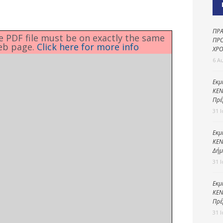
Καθαριότητα και
περιβάλλον
Δημοτική
ΠΡΑ
he PDF file must be on exactly the same
αστυνομία
ΠΡΟ
eb page.
Click here for more info
ΧΡΟ
Γραφείο εσόδων
6 Α
Παιδικοί σταθμοί
Εκμ
ΚΕΝ
Πολιτική
Πρέ
προστασία
31 
Εκμ
ΚΕΝ
Δήμ
31 
Εκμ
ΚΕΝ
Πρέ
31 