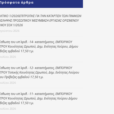
Πρόσφατα άρθρα
Κοινωνικό
παντοπωλείο
ΚΤΙΚΟ 1/2026ΕΠΙΤΡΟΠΗΣ ΓΙΑ ΤΗΝ ΚΑΤΑΡΤΙΣΗ ΤΩΝ ΠΙΝΑΚΩΝ
ΣΛΗΨΗΣ ΠΡΟΣΩΠΙΚΟΥ ΜΕΣΥΜΒΑΣΗ ΕΡΓΑΣΙΑΣ ΟΡΙΣΜΕΝΟΥ
Kοινωνικό
ΝΟΥ ΣΟΧ 1/2026
φαρμακείο
υγούστου 2026
Πρόγραμμα
“Βοήθεια στο σπίτι”
ίσθωση του υπ΄ αριθ. -14- καταστήματος, ΕΜΠΟΡΙΚΟΥ
ΤΡΟΥ Κοινότητας Ωρωπού, Δημ. Ενότητας Λούρου, Δήμου
Κέντρο Ημερήσιας
βεζας εμβαδού 17,50 τ.μ.
Φροντίδας
Ιουλίου 2026
Ηλικιωμένων
(Κ.Η.Φ.Η.) Πρέβεζας
ίσθωση του υπ΄ αριθ. -12- καταστήματος, ΕΜΠΟΡΙΚΟΥ
ΤΡΟΥ Τοπικής Κοινότητας Ωρωπού, Δημ. Ενότητας Λούρου
ου Πρέβεζας εμβαδού 17,50 τ.μ.
Ιουλίου 2026
ίσθωση του υπ΄ αριθ. -11- καταστήματος, ΕΜΠΟΡΙΚΟΥ
ΤΡΟΥ Κοινότητας Ωρωπού, Δημ. Ενότητας Λούρου Δήμου
βεζας εμβαδού 17,50 τ.μ.
Ιουλίου 2026