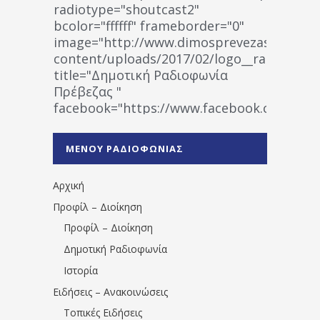
radiotype="shoutcast2"
bcolor="ffffff" frameborder="0"
image="http://www.dimosprevezas.gr/wp-
content/uploads/2017/02/logo__radiofonias
title="Δημοτική Ραδιοφωνία
Πρέβεζας "
facebook="https://www.facebook.co
%CE%A1%CE%B1%CE%B4%CE%B9%CE%BF%
%CE%A0%CF%81%CE%AD%CE%B2%CE%B5%
ΜΕΝΟΥ ΡΑΔΙΟΦΩΝΙΑΣ
1531194763766854/" artist="" ]
Αρχική
Προφίλ – Διοίκηση
Προφίλ – Διοίκηση
Δημοτική Ραδιοφωνία
Ιστορία
Ειδήσεις – Ανακοινώσεις
Τοπικές Ειδήσεις