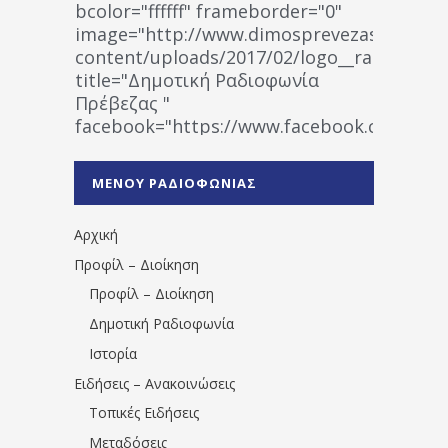
bcolor="ffffff" frameborder="0"
image="http://www.dimosprevezas.gr/wp-
content/uploads/2017/02/logo__radiofonias
title="Δημοτική Ραδιοφωνία
Πρέβεζας "
facebook="https://www.facebook.co
%CE%A1%CE%B1%CE%B4%CE%B9%CE%BF%
%CE%A0%CF%81%CE%AD%CE%B2%CE%B5%
ΜΕΝΟΥ ΡΑΔΙΟΦΩΝΙΑΣ
1531194763766854/" artist="" ]
Αρχική
Προφίλ – Διοίκηση
Προφίλ – Διοίκηση
Δημοτική Ραδιοφωνία
Ιστορία
Ειδήσεις – Ανακοινώσεις
Τοπικές Ειδήσεις
Μεταδόσεις