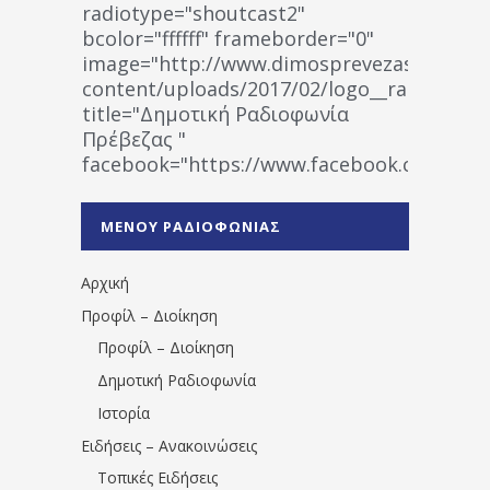
radiotype="shoutcast2"
bcolor="ffffff" frameborder="0"
image="http://www.dimosprevezas.gr/wp-
content/uploads/2017/02/logo__radiofonias
title="Δημοτική Ραδιοφωνία
Πρέβεζας "
facebook="https://www.facebook.co
%CE%A1%CE%B1%CE%B4%CE%B9%CE%BF%
%CE%A0%CF%81%CE%AD%CE%B2%CE%B5%
ΜΕΝΟΥ ΡΑΔΙΟΦΩΝΙΑΣ
1531194763766854/" artist="" ]
Αρχική
Προφίλ – Διοίκηση
Προφίλ – Διοίκηση
Δημοτική Ραδιοφωνία
Ιστορία
Ειδήσεις – Ανακοινώσεις
Τοπικές Ειδήσεις