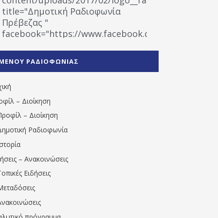
title="Δημοτική Ραδιοφωνία
Πρέβεζας "
facebook="https://www.facebook.com/%CE%9
%CE%A1%CE%B1%CE%B4%CE%B9%CE%BF%CF%86
%CE%A0%CF%81%CE%AD%CE%B2%CE%B5%CE%B6%
ΜΕΝΟΥ ΡΑΔΙΟΦΩΝΙΑΣ
1531194763766854/" artist="" ]
χική
οφίλ – Διοίκηση
Προφίλ – Διοίκηση
Δημοτική Ραδιοφωνία
Ιστορία
δήσεις – Ανακοινώσεις
Τοπικές Ειδήσεις
Μεταδόσεις
Ανακοινώσεις
αλυτικό πρόγραμμα