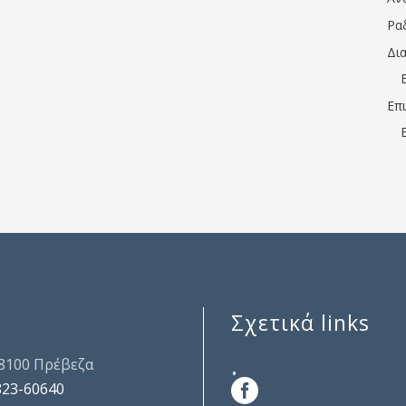
Ρα
Δι
Επ
Σχετικά links
.
48100 Πρέβεζα
823-60640