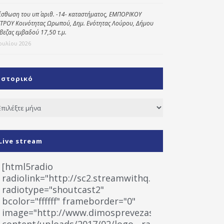
ίσθωση του υπ΄ αριθ. -14- καταστήματος, ΕΜΠΟΡΙΚΟΥ
ΤΡΟΥ Κοινότητας Ωρωπού, Δημ. Ενότητας Λούρου, Δήμου
βεζας εμβαδού 17,50 τ.μ.
Ιουλίου 2026
Ιστορικό
τορικό
Live stream
[html5radio
radiolink="http://sc2.streamwithq.com:8028/stream
radiotype="shoutcast2"
bcolor="ffffff" frameborder="0"
image="http://www.dimosprevezas.gr/wp-
content/uploads/2017/02/logo__radiofonias.jpg"