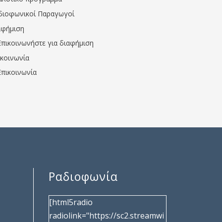
διοφωνικοί Παραγωγοί
αφήμιση
Επικοινωνήστε για διαφήμιση
ικοινωνία
Επικοινωνία
Ραδιοφωνία
[html5radio
radiolink="https://sc2.streamwi