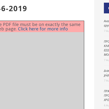
Καθαριότητα και
6-2019
περιβάλλον
Δημοτική
αστυνομία
Ανα
he PDF file must be on exactly the same
εργ
eb page.
Click here for more info
Γραφείο εσόδων
7 Α
Παιδικοί σταθμοί
ΠΡΟ
Πολιτική
ΚΛΑ
ΕΣΩ
προστασία
ΜΟ
7 Α
Δια
χώρ
7 Α
ΠΡΑ
ΠΡΟ
ΧΡΟ
6 Α