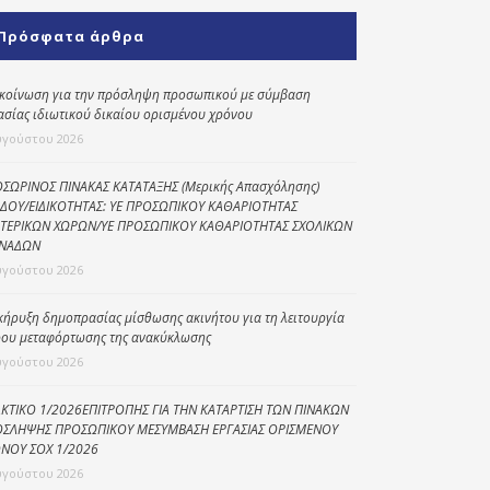
Κοινωνικό
Πρόσφατα άρθρα
παντοπωλείο
Kοινωνικό
κοίνωση για την πρόσληψη προσωπικού με σύμβαση
φαρμακείο
ασίας ιδιωτικού δικαίου ορισμένου χρόνου
υγούστου 2026
Πρόγραμμα
“Βοήθεια στο σπίτι”
ΣΩΡΙΝΟΣ ΠΙΝΑΚΑΣ ΚΑΤΑΤΑΞΗΣ (Μερικής Απασχόλησης)
ΔΟΥ/ΕΙΔΙΚΟΤΗΤΑΣ: ΥΕ ΠΡΟΣΩΠΙΚΟΥ ΚΑΘΑΡΙΟΤΗΤΑΣ
Κέντρο Ημερήσιας
ΤΕΡΙΚΩΝ ΧΩΡΩΝ/ΥΕ ΠΡΟΣΩΠΙΚΟΥ ΚΑΘΑΡΙΟΤΗΤΑΣ ΣΧΟΛΙΚΩΝ
Φροντίδας
ΝΑΔΩΝ
Ηλικιωμένων
υγούστου 2026
(Κ.Η.Φ.Η.) Πρέβεζας
κήρυξη δημοπρασίας μίσθωσης ακινήτου για τη λειτουργία
ου μεταφόρτωσης της ανακύκλωσης
υγούστου 2026
ΚΤΙΚΟ 1/2026ΕΠΙΤΡΟΠΗΣ ΓΙΑ ΤΗΝ ΚΑΤΑΡΤΙΣΗ ΤΩΝ ΠΙΝΑΚΩΝ
ΣΛΗΨΗΣ ΠΡΟΣΩΠΙΚΟΥ ΜΕΣΥΜΒΑΣΗ ΕΡΓΑΣΙΑΣ ΟΡΙΣΜΕΝΟΥ
ΝΟΥ ΣΟΧ 1/2026
υγούστου 2026